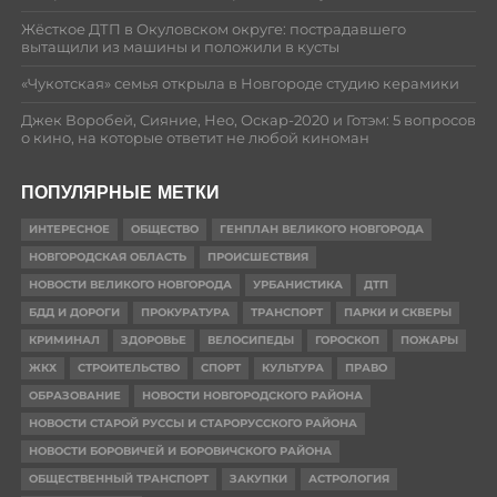
Жёсткое ДТП в Окуловском округе: пострадавшего
вытащили из машины и положили в кусты
«Чукотская» семья открыла в Новгороде студию керамики
Джек Воробей, Сияние, Нео, Оскар-2020 и Готэм: 5 вопросов
о кино, на которые ответит не любой киноман
ПОПУЛЯРНЫЕ МЕТКИ
ИНТЕРЕСНОЕ
ОБЩЕСТВО
ГЕНПЛАН ВЕЛИКОГО НОВГОРОДА
НОВГОРОДСКАЯ ОБЛАСТЬ
ПРОИСШЕСТВИЯ
НОВОСТИ ВЕЛИКОГО НОВГОРОДА
УРБАНИСТИКА
ДТП
БДД И ДОРОГИ
ПРОКУРАТУРА
ТРАНСПОРТ
ПАРКИ И СКВЕРЫ
КРИМИНАЛ
ЗДОРОВЬЕ
ВЕЛОСИПЕДЫ
ГОРОСКОП
ПОЖАРЫ
ЖКХ
СТРОИТЕЛЬСТВО
СПОРТ
КУЛЬТУРА
ПРАВО
ОБРАЗОВАНИЕ
НОВОСТИ НОВГОРОДСКОГО РАЙОНА
НОВОСТИ СТАРОЙ РУССЫ И СТАРОРУССКОГО РАЙОНА
НОВОСТИ БОРОВИЧЕЙ И БОРОВИЧСКОГО РАЙОНА
ОБЩЕСТВЕННЫЙ ТРАНСПОРТ
ЗАКУПКИ
АСТРОЛОГИЯ