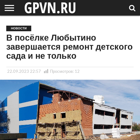
НОВГОРОДСКАЯ
ОБЛАСТЬ
НОВОСТИ
РОССИЯ
СПЕЦПРОЕКТЫ
БЛОГ
СТАТЬИ
ФОТОРЕПОРТАЖИ
ИНТЕРВЬЮ
ОБЪЕКТЫ
ПОДБОРКИ
НОВОСТИ
СОСЕДЕЙ
/ МИР
В посёлке Любытино
завершается ремонт детского
сада и не только
22.09.2023 22:57
Просмотров:
12