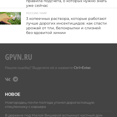
правила подсчёта, о которых нужно знать
уже сейчас
РОССИЯ / МИР
62
3 копеечных раствора, которые работают
лучше дорогих инсектицидов: как спасти
урожай от тли, белокрылки и слизней
без ядовитой химии
Нашли ошибку? Выделите её и нажмите
Ctrl+Enter
.
НОВОЕ
Новгородец почти полгода угонял дорогостоящую
спецтехнику с карьера
В деревне под Малой Вишерой вспыхнул частный дом