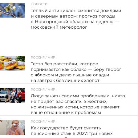
НОВОСТИ
74
Тёплый антициклон сменится дождями
и северным ветром: прогноз погоды
в Новгородской области на неделю —
московский метеоролог
РОССИЯ / МИР
27
Тесто без расстойки, которое
поднимается как облако — беру творог
с яблоком и делю пышные оладьи
на завтрак без лишних хлопот
РОССИЯ / МИР
20
Люди заняты своими проблемами, никто
не придёт вас спасать: 5 жёстких,
но жизненных истин, которые изменят
ваше отношение к проблемам
РОССИЯ / МИР
77
Как государство будет считать
пенсионный стаж в 2027: три новых