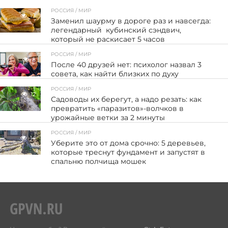
РОССИЯ / МИР
19
Заменил шаурму в дороге раз и навсегда:
легендарный кубинский сэндвич,
который не раскисает 5 часов
РОССИЯ / МИР
8
После 40 друзей нет: психолог назвал 3
совета, как найти близких по духу
РОССИЯ / МИР
12
Садоводы их берегут, а надо резать: как
превратить «паразитов»-волчков в
урожайные ветки за 2 минуты
РОССИЯ / МИР
14
Уберите это от дома срочно: 5 деревьев,
которые треснут фундамент и запустят в
спальню полчища мошек