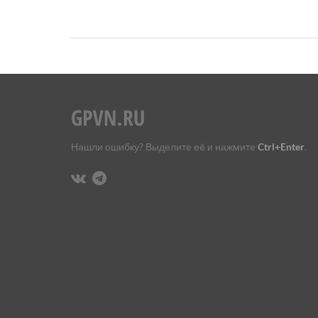
Нашли ошибку? Выделите её и нажмите
Ctrl+Enter
.