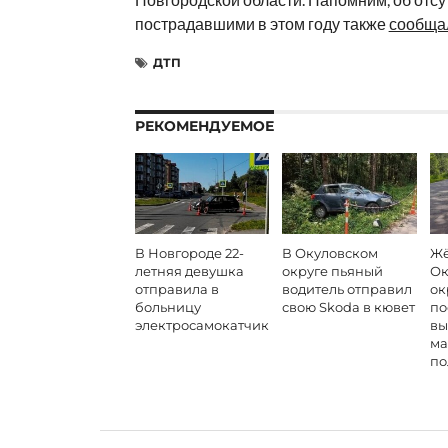
пострадавшими в этом году также
сообща
ДТП
РЕКОМЕНДУЕМОЕ
В Новгороде 22-
В Окуловском
Жё
летняя девушка
округе пьяный
Ок
отправила в
водитель отправил
ок
больницу
свою Skoda в кювет
по
электросамокатчика
вы
ма
по