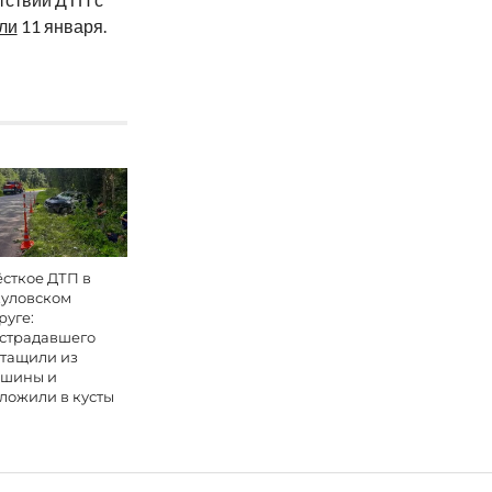
ли
11 января.
сткое ДТП в
уловском
руге:
страдавшего
тащили из
шины и
ложили в кусты