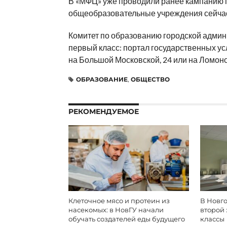
В «МФЦ» уже проводили ранее кампанию 
общеобразовательные учреждения сейчас
Комитет по образованию городской админи
первый класс: портал государственных ус
на Большой Московской, 24 или на Ломоно
ОБРАЗОВАНИЕ
,
ОБЩЕСТВО
РЕКОМЕНДУЕМОЕ
Клеточное мясо и протеин из
В Новг
насекомых: в НовГУ начали
второй 
обучать создателей еды будущего
классы