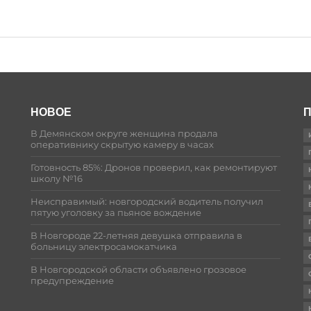
НОВОЕ
П
В Демянском округе женщина продала
оперативнику скрытую камеру в часах
Готовность 85%: Дронов проверил, как ремонтируют
школу №16
Неисправимый: новгородский водитель получил
пятую уголовку за пьяное вождение
В Новгороде 22-летняя девушка отправила в
больницу электросамокатчика
В Новгородской области объявлено грозовое
предупреждение