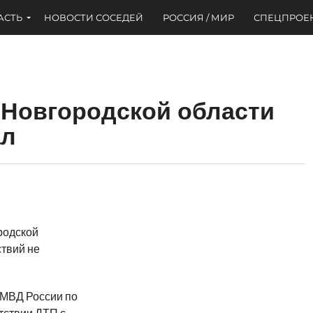
АСТЬ
НОВОСТИ СОСЕДЕЙ
РОССИЯ / МИР
СПЕЦПРОЕ
в Новгородской области
ал
родской
твий не
УМВД России по
тствии ДТП с