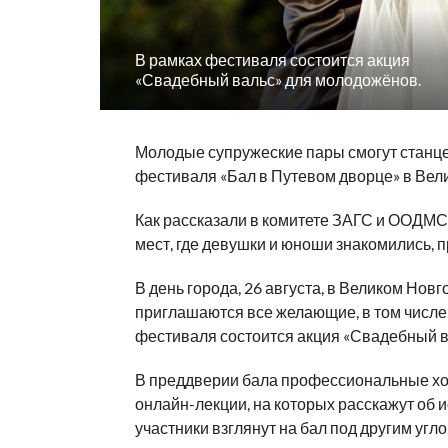
В рамках фестиваля состоится акция
«Свадебный вальс» для молодожёнов.
Молодые супружеские пары смогут станц
фестиваля «Бал в Путевом дворце» в Вели
Как рассказали в комитете ЗАГС и ООДМС
мест, где девушки и юноши знакомились, п
В день города, 26 августа, в Великом Нов
приглашаются все желающие, в том числе 
фестиваля состоится акция «Свадебный в
В преддверии бала профессиональные хо
онлайн-лекции, на которых расскажут об и
участники взглянут на бал под другим уг