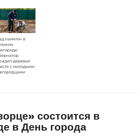
ад памяти» в
ликом
вгороде:
бернатор
садил деревья
есте с молодыми
вгородцами
ворце» состоится в
е в День города