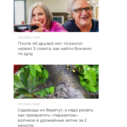
36
РОССИЯ / МИР
После 40 друзей нет: психолог
назвал 3 совета, как найти близких
по духу
45
РОССИЯ / МИР
Садоводы их берегут, а надо резать:
как превратить «паразитов»-
волчков в урожайные ветки за 2
минуты