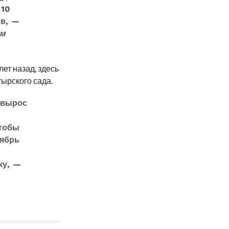
 10
ов,
—
ём
лет назад, здесь
ырского сада.
 вырос
чтобы
тябрь
ку,
—