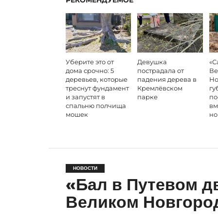
РЕКОМЕНДУЕМОЕ
Уберите это от
Девушка
«С
дома срочно: 5
пострадала от
Ве
деревьев, которые
падения дерева в
Но
треснут фундамент
Кремлёвском
гу
и запустят в
парке
по
спальню полчища
вм
мошек
но
НОВОСТИ
«Бал в Путевом д
Великом Новгород