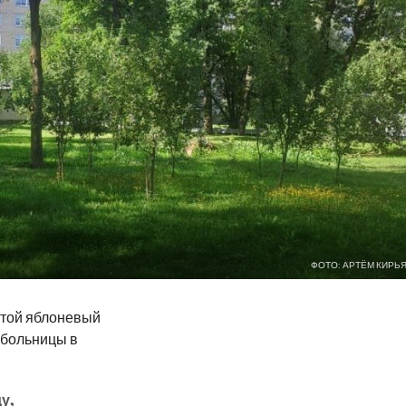
ФОТО: АРТЁМ КИРЬ
отой яблоневый
 больницы в
у,