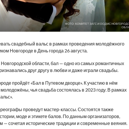
ФОТО: КОМИТЕТ ЗАГС И ООДМС НОВГОРОД
ОБЛ
евать свадебный вальс в рамках проведения молодёжного
ком Новгороде в День города 26 августа.
 Новгородской области, бал — одно из самых романтичных
ризнавались друг другу в любви и даже играли свадьбы.
городе пройдёт «Бал в Путевом дворце». К участию в нём
молодожёны, чья свадьба состоялась в 2023 году. В рамках
альс».
реографы проведут мастер-классы. Состоятся также
стории, моде и этикете балов. По данным организаторов,
лом — сочетая исторические традиции и современные веяния.