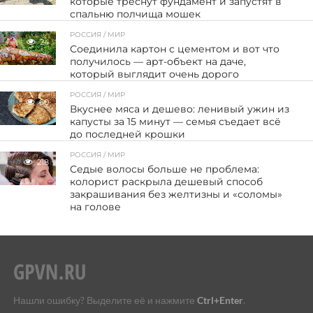
которые треснут фундамент и запустят в
спальню полчища мошек
РОССИЯ / МИР
24
Соединила картон с цементом и вот что
получилось — арт-объект на даче,
который выглядит очень дорого
РОССИЯ / МИР
60
Вкуснее мяса и дешево: ленивый ужин из
капусты за 15 минут — семья съедает всё
до последней крошки
РОССИЯ / МИР
218
Седые волосы больше не проблема:
колорист раскрыла дешевый способ
закрашивания без желтизны и «соломы»
на голове
Нашли ошибку? Выделите её и нажмите
Ctrl+Enter
.