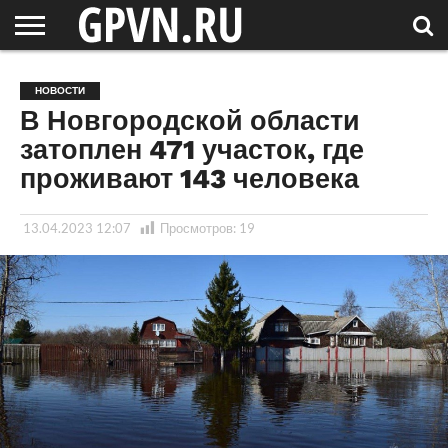
НОВГОРОДСКАЯ
ОБЛАСТЬ
НОВОСТИ
РОССИЯ
СПЕЦПРОЕКТЫ
БЛОГ
СТАТЬИ
ФОТОРЕПОРТАЖИ
ИНТЕРВЬЮ
ОБЪЕКТЫ
ПОДБОРКИ
НОВОСТИ
СОСЕДЕЙ
/ МИР
В Новгородской области
затоплен 471 участок, где
проживают 143 человека
13.04.2023 12:07
Просмотров:
19