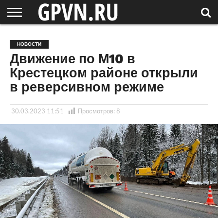
НОВГОРОДСКАЯ
ОБЛАСТЬ
НОВОСТИ
РОССИЯ
СПЕЦПРОЕКТЫ
БЛОГ
СТАТЬИ
ФОТОРЕПОРТАЖИ
ИНТЕРВЬЮ
ОБЪЕКТЫ
ПОДБОРКИ
НОВОСТИ
СОСЕДЕЙ
/ МИР
Движение по М10 в
Крестецком районе открыли
в реверсивном режиме
30.03.2023 11:51
Просмотров:
8