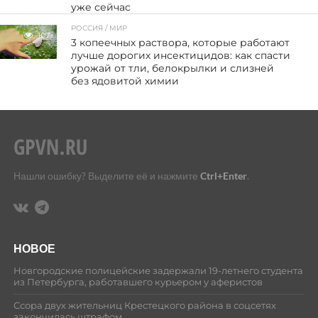
уже сейчас
РОССИЯ / МИР
107
3 копеечных раствора, которые работают
лучше дорогих инсектицидов: как спасти
урожай от тли, белокрылки и слизней
без ядовитой химии
Нашли ошибку? Выделите её и нажмите
Ctrl+Enter
.
НОВОЕ
Новгородские полицейские задержали 19-летнего студента
из Петербурга, работавшего курьером у аферистов
Ссора двух жительниц Крестецкого района в соцсетях
закончилась штрафом