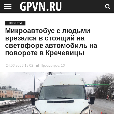
НОВГОРОДСКАЯ
ОБЛАСТЬ
НОВОСТИ
РОССИЯ
СПЕЦПРОЕКТЫ
БЛОГ
СТАТЬИ
ФОТОРЕПОРТАЖИ
ИНТЕРВЬЮ
ОБЪЕКТЫ
ПОДБОРКИ
НОВОСТИ
СОСЕДЕЙ
/ МИР
Микроавтобус с людьми
врезался в стоящий на
светофоре автомобиль на
повороте в Кречевицы
24.03.2023 15:02
Просмотров:
13