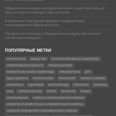
В Демянском округе молодой человек нашёл винтовку в
лесу и получил четыре года колонии
В Великом Новгороде пройдёт конференция
исследователей Древней Руси
Проехал по проводу: в Валдайском округе трагически
погиб велосипедист
ПОПУЛЯРНЫЕ МЕТКИ
ИНТЕРЕСНОЕ
ОБЩЕСТВО
ГЕНПЛАН ВЕЛИКОГО НОВГОРОДА
НОВГОРОДСКАЯ ОБЛАСТЬ
ПРОИСШЕСТВИЯ
НОВОСТИ ВЕЛИКОГО НОВГОРОДА
УРБАНИСТИКА
ДТП
БДД И ДОРОГИ
ПРОКУРАТУРА
ТРАНСПОРТ
ПАРКИ И СКВЕРЫ
КРИМИНАЛ
ЗДОРОВЬЕ
ВЕЛОСИПЕДЫ
ГОРОСКОП
ПОЖАРЫ
ЖКХ
СТРОИТЕЛЬСТВО
СПОРТ
КУЛЬТУРА
ПРАВО
ОБРАЗОВАНИЕ
НОВОСТИ НОВГОРОДСКОГО РАЙОНА
НОВОСТИ СТАРОЙ РУССЫ И СТАРОРУССКОГО РАЙОНА
НОВОСТИ БОРОВИЧЕЙ И БОРОВИЧСКОГО РАЙОНА