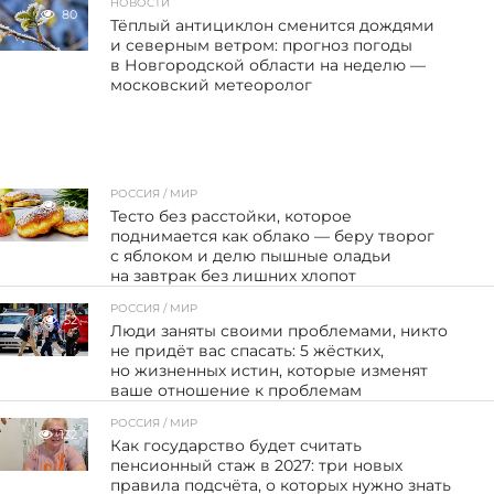
НОВОСТИ
80
Тёплый антициклон сменится дождями
и северным ветром: прогноз погоды
в Новгородской области на неделю —
московский метеоролог
РОССИЯ / МИР
82
Тесто без расстойки, которое
поднимается как облако — беру творог
с яблоком и делю пышные оладьи
на завтрак без лишних хлопот
РОССИЯ / МИР
52
Люди заняты своими проблемами, никто
не придёт вас спасать: 5 жёстких,
но жизненных истин, которые изменят
ваше отношение к проблемам
РОССИЯ / МИР
132
Как государство будет считать
пенсионный стаж в 2027: три новых
правила подсчёта, о которых нужно знать