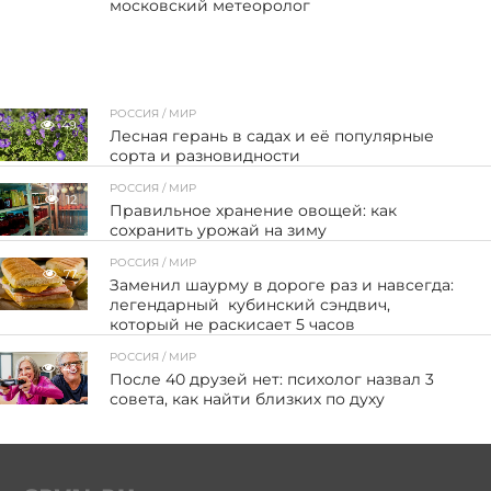
московский метеоролог
РОССИЯ / МИР
49
Лесная герань в садах и её популярные
сорта и разновидности
РОССИЯ / МИР
12
Правильное хранение овощей: как
сохранить урожай на зиму
РОССИЯ / МИР
77
Заменил шаурму в дороге раз и навсегда:
легендарный кубинский сэндвич,
который не раскисает 5 часов
РОССИЯ / МИР
43
После 40 друзей нет: психолог назвал 3
совета, как найти близких по духу