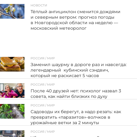
НОВОСТИ
84
Тёплый антициклон сменится дождями
и северным ветром: прогноз погоды
в Новгородской области на неделю —
московский метеоролог
РОССИЯ / МИР
55
Заменил шаурму в дороге раз и навсегда:
легендарный кубинский сэндвич,
который не раскисает 5 часов
РОССИЯ / МИР
27
После 40 друзей нет: психолог назвал 3
совета, как найти близких по духу
РОССИЯ / МИР
31
Садоводы их берегут, а надо резать: как
превратить «паразитов»-волчков в
урожайные ветки за 2 минуты
РОССИЯ / МИР
23