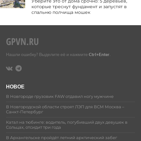
Уберите это от дома срочно: 5 деревьев,
которые треснут фундамент и запустят в
спальню полчища мошек
Нашли ошибку? Выделите её и нажмите
Ctrl+Enter
.
НОВОЕ
В Новгороде грузовик FAW отдавил ногу мужчине
В Новгородской области строят ЛЭП для ВСМ Москва –
Санкт-Петербург
Катал на тюбинге: водитель, погубивший двух девушек в
Сольцах, отсидит три года
В Архангельске пройдёт летний арктический забег