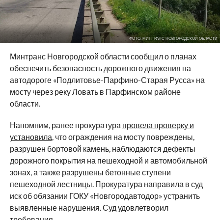
ФОТО: МИНТРАНС НОВГОРОДСКОЙ ОБЛАСТИ
Минтранс Новгородской области сообщил о планах
обеспечить безопасность дорожного движения на
автодороге «Подлитовье-Парфино-Старая Русса» на
мосту через реку Ловать в Парфинском районе
области.
Напомним, ранее прокуратура
провела проверку и
установила
, что ограждения на мосту повреждены,
разрушен бортовой камень, наблюдаются дефекты
дорожного покрытия на пешеходной и автомобильной
зонах, а также разрушены бетонные ступени
пешеходной лестницы. Прокуратура направила в суд
иск об обязании ГОКУ «Новгородавтодор» устранить
выявленные нарушения. Суд удовлетворил
требования.