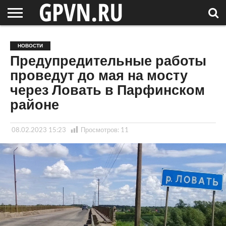
НОВГОРОДСКАЯ
ОБЛАСТЬ
НОВОСТИ
РОССИЯ
СПЕЦПРОЕКТЫ
БЛОГ
СТАТЬИ
ФОТОРЕПОРТАЖИ
ИНТЕРВЬЮ
ОБЪЕКТЫ
ПОДБОРКИ
НОВОСТИ
СОСЕДЕЙ
/ МИР
Предупредительные работы
проведут до мая на мосту
через Ловать в Парфинском
районе
08.02.2023 15:23
Просмотров:
11