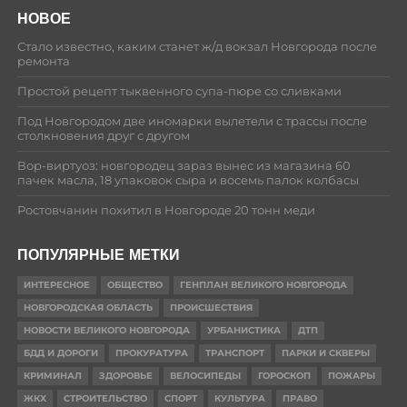
НОВОЕ
Стало известно, каким станет ж/д вокзал Новгорода после
ремонта
Простой рецепт тыквенного супа-пюре со сливками
Под Новгородом две иномарки вылетели с трассы после
столкновения друг с другом
Вор-виртуоз: новгородец зараз вынес из магазина 60
пачек масла, 18 упаковок сыра и восемь палок колбасы
Ростовчанин похитил в Новгороде 20 тонн меди
ПОПУЛЯРНЫЕ МЕТКИ
ИНТЕРЕСНОЕ
ОБЩЕСТВО
ГЕНПЛАН ВЕЛИКОГО НОВГОРОДА
НОВГОРОДСКАЯ ОБЛАСТЬ
ПРОИСШЕСТВИЯ
НОВОСТИ ВЕЛИКОГО НОВГОРОДА
УРБАНИСТИКА
ДТП
БДД И ДОРОГИ
ПРОКУРАТУРА
ТРАНСПОРТ
ПАРКИ И СКВЕРЫ
КРИМИНАЛ
ЗДОРОВЬЕ
ВЕЛОСИПЕДЫ
ГОРОСКОП
ПОЖАРЫ
ЖКХ
СТРОИТЕЛЬСТВО
СПОРТ
КУЛЬТУРА
ПРАВО