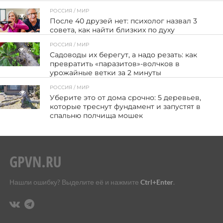
РОССИЯ / МИР
39
После 40 друзей нет: психолог назвал 3
совета, как найти близких по духу
РОССИЯ / МИР
49
Садоводы их берегут, а надо резать: как
превратить «паразитов»-волчков в
урожайные ветки за 2 минуты
РОССИЯ / МИР
32
Уберите это от дома срочно: 5 деревьев,
которые треснут фундамент и запустят в
спальню полчища мошек
Нашли ошибку? Выделите её и нажмите
Ctrl+Enter
.