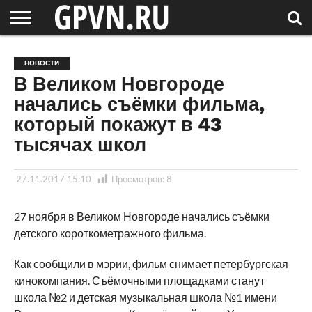
НОВГОРОДСКАЯ
ОБЛАСТЬ
НОВОСТИ
РОССИЯ
СПЕЦПРОЕКТЫ
БЛОГ
СТАТЬИ
ФОТОРЕПОРТАЖИ
ИНТЕРВЬЮ
ОБЪЕКТЫ
ПОДБОРКИ
НОВОСТИ
СОСЕДЕЙ
/ МИР
В Великом Новгороде
начались съёмки фильма,
который покажут в 43
тысячах школ
27.11.2017 15:10
Просмотров:
8
27 ноября в Великом Новгороде начались съёмки
детского короткометражного фильма.
Как сообщили в мэрии, фильм снимает петербургская
кинокомпания. Съёмочными площадками станут
школа №2 и детская музыкальная школа №1 имени