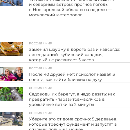
и северным ветром: прогноз погоды
в Новгородской области на неделю —
московский метеоролог
РОССИЯ / МИР
72
Заменил шаурму в дороге раз и навсегда:
легендарный кубинский сэндвич,
который не раскисает 5 часов
РОССИЯ / МИР
39
После 40 друзей нет: психолог назвал 3
совета, как найти близких по духу
РОССИЯ / МИР
50
Садоводы их берегут, а надо резать: как
превратить «паразитов»-волчков в
урожайные ветки за 2 минуты
РОССИЯ / МИР
32
Уберите это от дома срочно: 5 деревьев,
которые треснут фундамент и запустят в
спальню полчища мошек