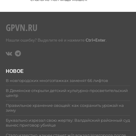
Нашли ошибку? Выделите её и нажмите
Ctrl+Enter
.
НОВОЕ
В новгородских многоэтажках заменят 66 лифтов
В Демянске открыли детский культурно-просветительский
центр
Правильное хранение овощей: как сохранить урожай на
зиму
Буквально изрезал свою жертву: Валдайский районный суд
вынес приговор убийце
Стало известно, каким станет ж/д вокзал Новгорода после