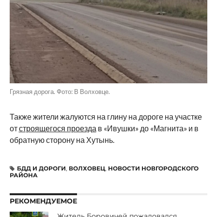
Грязная дорога. Фото: В Волховце.
Также жители жалуются на глину на дороге на участке
от
строящегося проезда
в «Ивушки» до «Магнита» и в
обратную сторону на Хутынь.
БДД И ДОРОГИ
,
ВОЛХОВЕЦ
,
НОВОСТИ НОВГОРОДСКОГО
РАЙОНА
РЕКОМЕНДУЕМОЕ
Житель Боровичей пожаловался