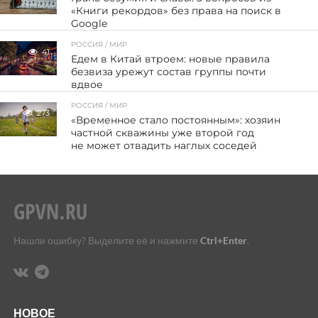
«Книги рекордов» без права на поиск в
Google
РОССИЯ / МИР
41
Едем в Китай втроем: новые правила
безвиза урежут состав группы почти
вдвое
РОССИЯ / МИР
273
«Временное стало постоянным»: хозяин
частной скважины уже второй год
не может отвадить наглых соседей
Нашли ошибку? Выделите её и нажмите
Ctrl+Enter
.
НОВОЕ