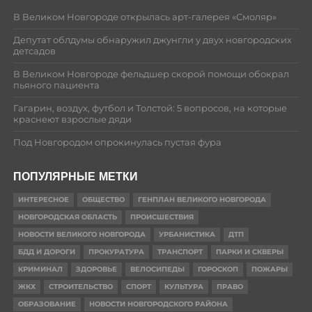
В Великом Новгороде открылась арт-галерея «Смоляр»
Депутат облдумы обнаружил джунгли у двух новгородских
детсадов
В Великом Новгороде фельдшер скорой помощи обокрал
пьяного пациента
Гагарин, воздух, футбол и Толстой: 5 вопросов, на которые
краснеют взрослые дяди
Под Новгородом опрокинулась пустая фура
ПОПУЛЯРНЫЕ МЕТКИ
ИНТЕРЕСНОЕ
ОБЩЕСТВО
ГЕНПЛАН ВЕЛИКОГО НОВГОРОДА
НОВГОРОДСКАЯ ОБЛАСТЬ
ПРОИСШЕСТВИЯ
НОВОСТИ ВЕЛИКОГО НОВГОРОДА
УРБАНИСТИКА
ДТП
БДД И ДОРОГИ
ПРОКУРАТУРА
ТРАНСПОРТ
ПАРКИ И СКВЕРЫ
КРИМИНАЛ
ЗДОРОВЬЕ
ВЕЛОСИПЕДЫ
ГОРОСКОП
ПОЖАРЫ
ЖКХ
СТРОИТЕЛЬСТВО
СПОРТ
КУЛЬТУРА
ПРАВО
ОБРАЗОВАНИЕ
НОВОСТИ НОВГОРОДСКОГО РАЙОНА