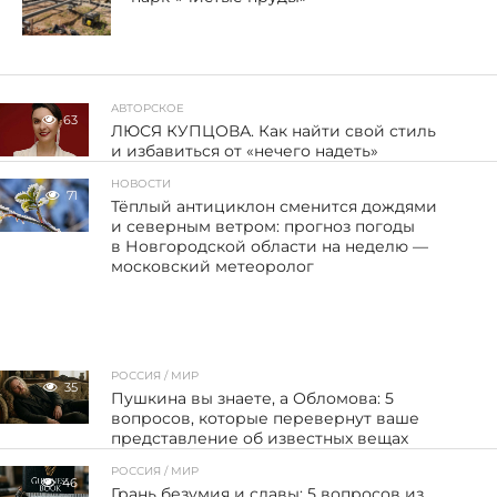
АВТОРСКОЕ
63
ЛЮСЯ КУПЦОВА. Как найти свой стиль
и избавиться от «нечего надеть»
НОВОСТИ
71
Тёплый антициклон сменится дождями
и северным ветром: прогноз погоды
в Новгородской области на неделю —
московский метеоролог
РОССИЯ / МИР
35
Пушкина вы знаете, а Обломова: 5
вопросов, которые перевернут ваше
представление об известных вещах
РОССИЯ / МИР
46
Грань безумия и славы: 5 вопросов из