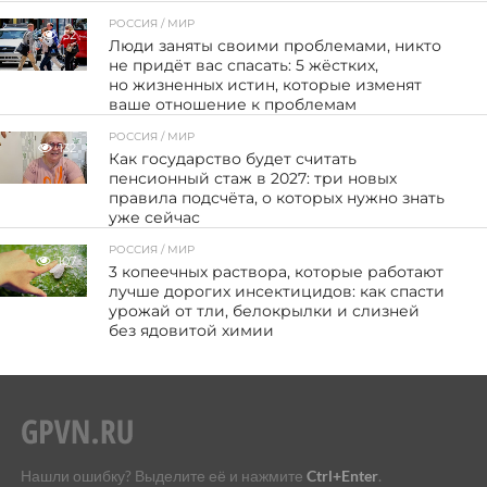
РОССИЯ / МИР
52
Люди заняты своими проблемами, никто
не придёт вас спасать: 5 жёстких,
но жизненных истин, которые изменят
ваше отношение к проблемам
РОССИЯ / МИР
132
Как государство будет считать
пенсионный стаж в 2027: три новых
правила подсчёта, о которых нужно знать
уже сейчас
РОССИЯ / МИР
107
3 копеечных раствора, которые работают
лучше дорогих инсектицидов: как спасти
урожай от тли, белокрылки и слизней
без ядовитой химии
Нашли ошибку? Выделите её и нажмите
Ctrl+Enter
.