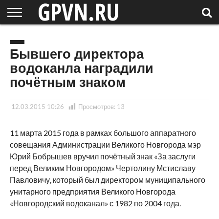
НОВГОРОДСКАЯ
ОБЛАСТЬ
НОВОСТИ
РОССИЯ
СПЕЦПРОЕКТЫ
БЛОГ
СТАТЬИ
ФОТОРЕПОРТАЖИ
ИНТЕРВЬЮ
ОБЪЕКТЫ
ПОДБОРКИ
СОСЕДЕЙ
/ МИР
Бывшего директора
водоканла наградили
почётным знаком
12.03.2015 10:26
Просмотров:
13
11 марта 2015 года в рамках большого аппаратного
совещания Администрации Великого Новгорода мэр
Юрий Бобрышев вручил почётный знак «За заслуги
перед Великим Новгородом» Чертолину Мстиславу
Павловичу, который был директором муниципального
унитарного предприятия Великого Новгорода
«Новгородский водоканал» с 1982 по 2004 года.