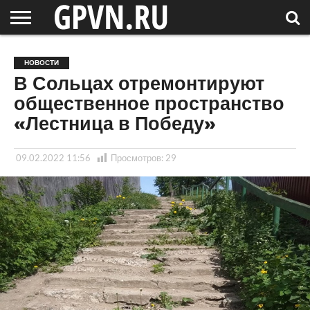
НОВГОРОДСКАЯ
ОБЛАСТЬ
НОВОСТИ
РОССИЯ
СПЕЦПРОЕКТЫ
БЛОГ
СТАТЬИ
ФОТОРЕПОРТАЖИ
ИНТЕРВЬЮ
ОБЪЕКТЫ
ПОДБОРКИ
НОВОСТИ
СОСЕДЕЙ
/ МИР
В Сольцах отремонтируют
общественное пространство
«Лестница в Победу»
09.02.2022 11:56
Просмотров:
29