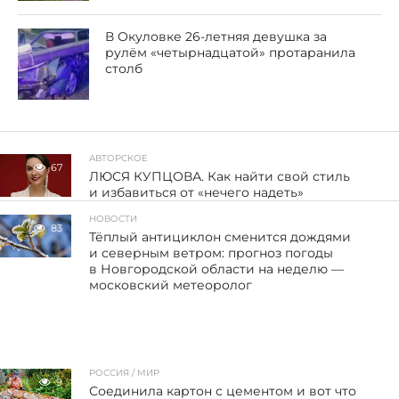
В Окуловке 26-летняя девушка за
рулём «четырнадцатой» протаранила
столб
АВТОРСКОЕ
67
ЛЮСЯ КУПЦОВА. Как найти свой стиль
и избавиться от «нечего надеть»
НОВОСТИ
83
Тёплый антициклон сменится дождями
и северным ветром: прогноз погоды
в Новгородской области на неделю —
московский метеоролог
РОССИЯ / МИР
9
Соединила картон с цементом и вот что