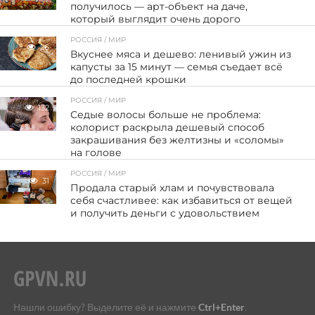
получилось — арт-объект на даче,
который выглядит очень дорого
РОССИЯ / МИР
26
Вкуснее мяса и дешево: ленивый ужин из
капусты за 15 минут — семья съедает всё
до последней крошки
РОССИЯ / МИР
132
Седые волосы больше не проблема:
колорист раскрыла дешевый способ
закрашивания без желтизны и «соломы»
на голове
РОССИЯ / МИР
31
Продала старый хлам и почувствовала
себя счастливее: как избавиться от вещей
и получить деньги с удовольствием
Нашли ошибку? Выделите её и нажмите
Ctrl+Enter
.