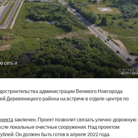
 сеть и
ФОТО: GPV
адостроительства администрации Великого Новгорода
й Деревяницкого района на встрече в отделе-центре по
роекта
заключен. Проект позволит связать улично-дорожную
числе локальные очистные сооружения. Над проектом
блей. Он должен быть готов в апреле 2022 года.