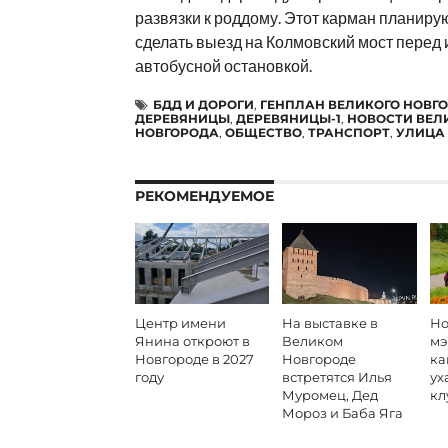
развязки к роддому. Этот карман планиру
сделать выезд на Колмовский мост перед 
автобусной остановкой.
БДД И ДОРОГИ
,
ГЕНПЛАН ВЕЛИКОГО НОВГ
ДЕРЕВЯНИЦЫ
,
ДЕРЕВЯНИЦЫ-1
,
НОВОСТИ ВЕЛ
НОВГОРОДА
,
ОБЩЕСТВО
,
ТРАНСПОРТ
,
УЛИЦА
РЕКОМЕНДУЕМОЕ
Центр имени
На выставке в
Но
Янина откроют в
Великом
мэ
Новгороде в 2027
Новгороде
ка
году
встретятся Илья
ух
Муромец, Дед
кл
Мороз и Баба Яга