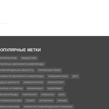
ОПУЛЯРНЫЕ МЕТКИ
ИНТЕРЕСНОЕ
ОБЩЕСТВО
ГЕНПЛАН ВЕЛИКОГО НОВГОРОДА
НОВГОРОДСКАЯ ОБЛАСТЬ
ПРОИСШЕСТВИЯ
НОВОСТИ ВЕЛИКОГО НОВГОРОДА
УРБАНИСТИКА
ДТП
БДД И ДОРОГИ
ПРОКУРАТУРА
ТРАНСПОРТ
ПАРКИ И СКВЕРЫ
КРИМИНАЛ
ЗДОРОВЬЕ
ВЕЛОСИПЕДЫ
ГОРОСКОП
ПОЖАРЫ
ЖКХ
СТРОИТЕЛЬСТВО
СПОРТ
КУЛЬТУРА
ПРАВО
ОБРАЗОВАНИЕ
НОВОСТИ НОВГОРОДСКОГО РАЙОНА