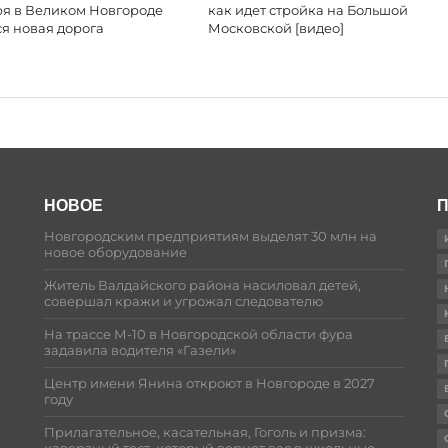
ря в Великом Новгороде
как идет стройка на Большой
я новая дорога
Московской [видео]
НОВОЕ
П
Новгородским предприятиям выделят 30 млн на
новое оборудование
Житель Валдайского района насиловал детей,
совершал кражи и угрожал следователю
На трассе М-10 в Новгородской области фура
задавила водителя «Газели»
Центр имени Янина откроют в Новгороде в 2027
году
Прилагательное, касательная, Гоголь и призма: