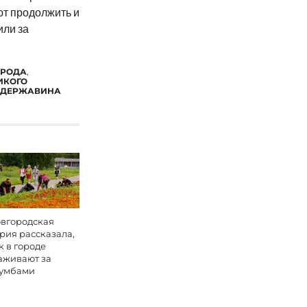
ют продолжить и
или за
ОРОДА
,
ИКОГО
 ДЕРЖАВИНА
вгородская
рия рассказала,
к в городе
аживают за
умбами