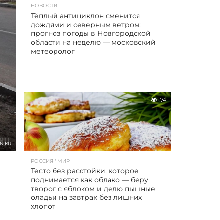
НОВОСТИ
Тёплый антициклон сменится
дождями и северным ветром:
прогноз погоды в Новгородской
области на неделю — московский
метеоролог
74
N.RU
РОССИЯ / МИР
Тесто без расстойки, которое
поднимается как облако — беру
творог с яблоком и делю пышные
оладьи на завтрак без лишних
хлопот