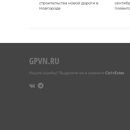
строительства новой дороги в
сентяб
Новгороде
появитс
Нашли ошибку? Выделите её и нажмите
Ctrl+Enter
.