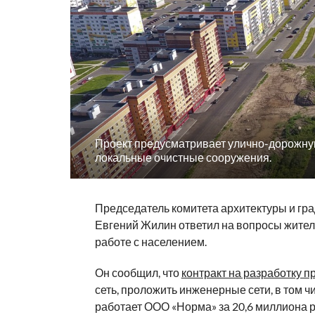
Проект предусматривает улично-дорожную
локальные очистные сооружения.
Председатель комитета архитектуры и гр
Евгений Жилин ответил на вопросы жителе
работе с населением.
Он сообщил, что
контракт на разработку п
сеть, проложить инженерные сети, в том 
работает ООО «Норма» за 20,6 миллиона ру