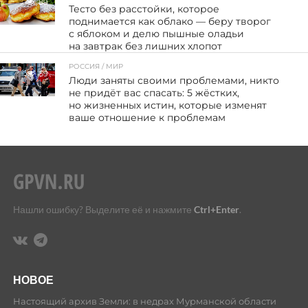
89
Тесто без расстойки, которое
поднимается как облако — беру творог
с яблоком и делю пышные оладьи
на завтрак без лишних хлопот
РОССИЯ / МИР
59
Люди заняты своими проблемами, никто
не придёт вас спасать: 5 жёстких,
но жизненных истин, которые изменят
ваше отношение к проблемам
Нашли ошибку? Выделите её и нажмите
Ctrl+Enter
.
НОВОЕ
Настоящий архив Земли: в недрах Мурманской области