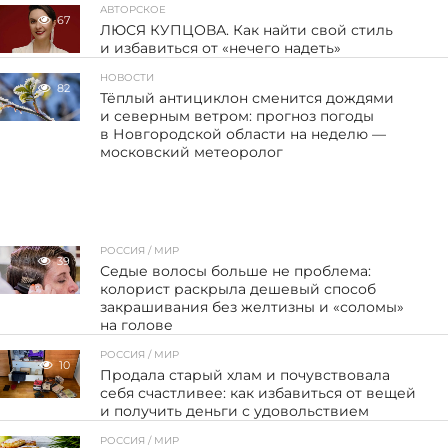
АВТОРСКОЕ
67
ЛЮСЯ КУПЦОВА. Как найти свой стиль
и избавиться от «нечего надеть»
НОВОСТИ
82
Тёплый антициклон сменится дождями
и северным ветром: прогноз погоды
в Новгородской области на неделю —
московский метеоролог
РОССИЯ / МИР
39
Седые волосы больше не проблема:
колорист раскрыла дешевый способ
закрашивания без желтизны и «соломы»
на голове
РОССИЯ / МИР
10
Продала старый хлам и почувствовала
себя счастливее: как избавиться от вещей
и получить деньги с удовольствием
РОССИЯ / МИР