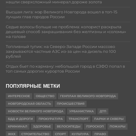
нашли сверхсложный минерал дороже золота
Высшая лига: мэр Великого Новгорода вошел в топ-15
лучших глав городов России
Седые волосы больше не проблема: колорист раскрыла
дешевый способ закрашивания без желтизны и «соломы»
на голове
Топливный тупик: на Северо-Западе России массово
закрываются частные АЗС из-за цен на дизель по 100
рублей
Отдых бьет по карману: небольшой город в СЗФО попал в
топ самых дорогих курортов России
ПОПУЛЯРНЫЕ МЕТКИ
ИНТЕРЕСНОЕ
ОБЩЕСТВО
ГЕНПЛАН ВЕЛИКОГО НОВГОРОДА
НОВГОРОДСКАЯ ОБЛАСТЬ
ПРОИСШЕСТВИЯ
НОВОСТИ ВЕЛИКОГО НОВГОРОДА
УРБАНИСТИКА
ДТП
БДД И ДОРОГИ
ПРОКУРАТУРА
ТРАНСПОРТ
ПАРКИ И СКВЕРЫ
КРИМИНАЛ
ЗДОРОВЬЕ
ВЕЛОСИПЕДЫ
ГОРОСКОП
ПОЖАРЫ
ЖКХ
СТРОИТЕЛЬСТВО
СПОРТ
КУЛЬТУРА
ПРАВО