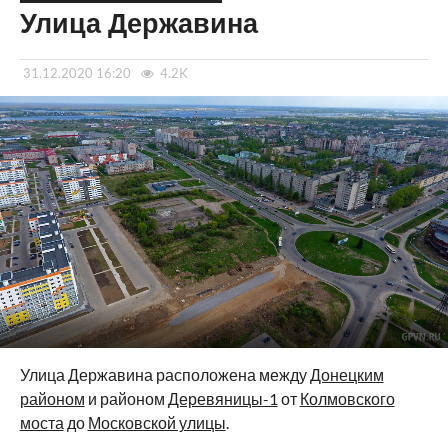
Улица Державина
31.12.2020 16:20
4.2K
Улица Державина расположена между
Донецким
районом
и районом
Деревяницы-1
от
Колмовского
моста
до
Московской улицы
.