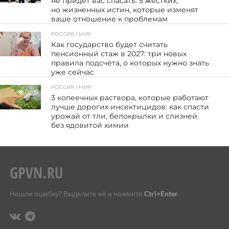
не придёт вас спасать: 5 жёстких,
но жизненных истин, которые изменят
ваше отношение к проблемам
РОССИЯ / МИР
132
Как государство будет считать
пенсионный стаж в 2027: три новых
правила подсчёта, о которых нужно знать
уже сейчас
РОССИЯ / МИР
107
3 копеечных раствора, которые работают
лучше дорогих инсектицидов: как спасти
урожай от тли, белокрылки и слизней
без ядовитой химии
Нашли ошибку? Выделите её и нажмите
Ctrl+Enter
.