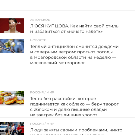
АВТОРСКОЕ
66
ЛЮСЯ КУПЦОВА. Как найти свой стиль
и избавиться от «нечего надеть»
НОВОСТИ
80
Тёплый антициклон сменится дождями
и северным ветром: прогноз погоды
в Новгородской области на неделю —
московский метеоролог
РОССИЯ / МИР
82
Тесто без расстойки, которое
поднимается как облако — беру творог
с яблоком и делю пышные оладьи
на завтрак без лишних хлопот
РОССИЯ / МИР
53
Люди заняты своими проблемами, никто