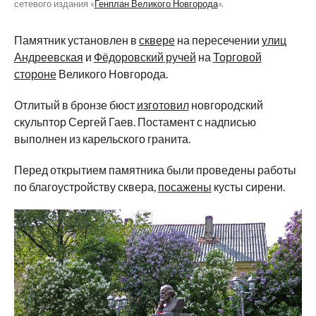
сетевого издания «
Генплан Великого Новгорода
».
Памятник установлен в
сквере
на пересечении
улиц
Андреевская
и
Фёдоровский ручей
на
Торговой
стороне
Великого Новгорода.
Отлитый в бронзе бюст
изготовил
новгородский
скульптор Сергей Гаев. Постамент с надписью
выполнен из карельского гранита.
Перед открытием памятника были проведены работы
по благоустройству сквера,
посажены
кусты сирени.