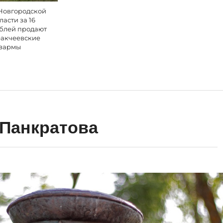
Новгородской
ласти за 16
блей продают
акчеевские
зармы
 Панкратова