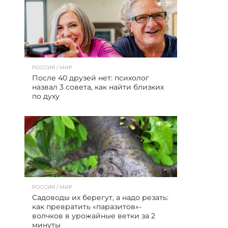
25
РОССИЯ / МИР
После 40 друзей нет: психолог
назвал 3 совета, как найти близких
по духу
26
РОССИЯ / МИР
Садоводы их берегут, а надо резать:
как превратить «паразитов»-
волчков в урожайные ветки за 2
минуты