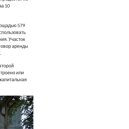
за 10
лощадью 579
спользовать
ия. Участок
говор аренды
.
 второй
строено или
 капитальная