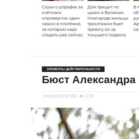
Слухи о штрафах за
Дом трещит по
В 
счётчики
швам: в Великом
об
опровергли: один
Новгороде жильцы
ру
нюанс в платёжке,
трехэтажки бьют
Ар
за которым надо
тревогу из-за
ка
следить уже сейчас
тонущего подвала
ЭЛЕМЕНТЫ ДЕЙСТВИТЕЛЬНОСТИ
Бюст Александра
14.06.2017 07:00
3.7K