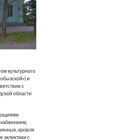
ом культурного
обызской») и
ветствии с
ской области
кациями:
снабжением,
вянные, кровля
е эклектики с