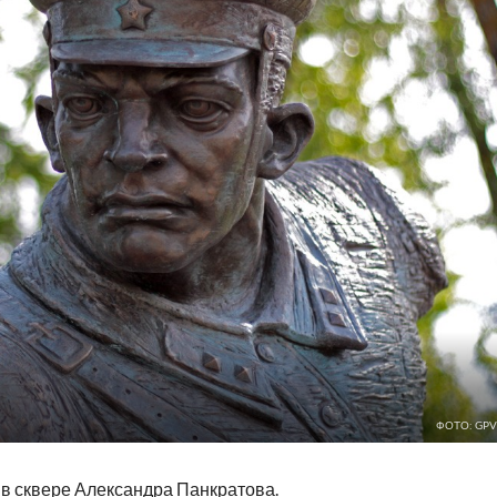
ФОТО: GPV
 в
сквере Александра Панкратова
.