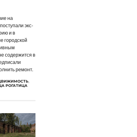
ние на
поступали экс-
рию и в
е городской
тивным
не содержится в
едписали
олнить ремонт.
ДВИЖИМОСТЬ
,
ЦА РОГАТИЦА