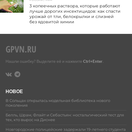
107
3 копеечных раствора, которые работают
лучше дорогих инсектицидов: как спасти
урожай от тли, белокрылки и слизней
без ядовитой химии
Нашли ошибку? Выделите её и нажмите
Ctrl+Enter
.
НОВОЕ
В Сольцах открылась модельная библиотека нового
поколения
Белль, Шрам, Флайт и Себастьян: ностальгический тест для
тех, кто вырос на Диснее
Новгородские полицейские задержали 19-летнего студента