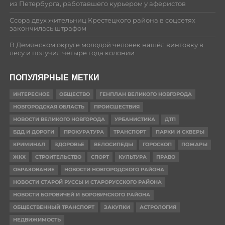
из Петербурга, работавшего курьером у аферистов
Ссора двух жительниц Крестецкого района в соцсетях
закончилась штрафом
В Демянском округе молодой человек нашёл винтовку в
лесу и получил четыре года колонии
ПОПУЛЯРНЫЕ МЕТКИ
ИНТЕРЕСНОЕ
ОБЩЕСТВО
ГЕНПЛАН ВЕЛИКОГО НОВГОРОДА
НОВГОРОДСКАЯ ОБЛАСТЬ
ПРОИСШЕСТВИЯ
НОВОСТИ ВЕЛИКОГО НОВГОРОДА
УРБАНИСТИКА
ДТП
БДД И ДОРОГИ
ПРОКУРАТУРА
ТРАНСПОРТ
ПАРКИ И СКВЕРЫ
КРИМИНАЛ
ЗДОРОВЬЕ
ВЕЛОСИПЕДЫ
ГОРОСКОП
ПОЖАРЫ
ЖКХ
СТРОИТЕЛЬСТВО
СПОРТ
КУЛЬТУРА
ПРАВО
ОБРАЗОВАНИЕ
НОВОСТИ НОВГОРОДСКОГО РАЙОНА
НОВОСТИ СТАРОЙ РУССЫ И СТАРОРУССКОГО РАЙОНА
НОВОСТИ БОРОВИЧЕЙ И БОРОВИЧСКОГО РАЙОНА
ОБЩЕСТВЕННЫЙ ТРАНСПОРТ
ЗАКУПКИ
АСТРОЛОГИЯ
НЕДВИЖИМОСТЬ