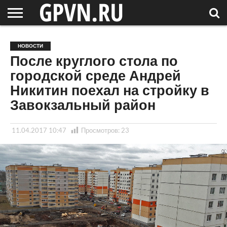
НОВГОРОДСКАЯ
ОБЛАСТЬ
НОВОСТИ
РОССИЯ
СПЕЦПРОЕКТЫ
БЛОГ
СТАТЬИ
ФОТОРЕПОРТАЖИ
ИНТЕРВЬЮ
ОБЪЕКТЫ
ПОДБОРКИ
НОВОСТИ
СОСЕДЕЙ
/ МИР
После круглого стола по
городской среде Андрей
Никитин поехал на стройку в
Завокзальный район
11.04.2017 10:47
Просмотров:
23