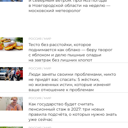
и северным ветром: прогноз погоды
в Новгородской области на неделю —
московский метеоролог
РОССИЯ / МИР
84
Тесто без расстойки, которое
поднимается как облако — беру творог
с яблоком и делю пышные оладьи
на завтрак без лишних хлопот
РОССИЯ / МИР
53
Люди заняты своими проблемами, никто
не придёт вас спасать: 5 жёстких,
но жизненных истин, которые изменят
ваше отношение к проблемам
РОССИЯ / МИР
132
Как государство будет считать
пенсионный стаж в 2027: три новых
правила подсчёта, о которых нужно знать
уже сейчас
РОССИЯ / МИР