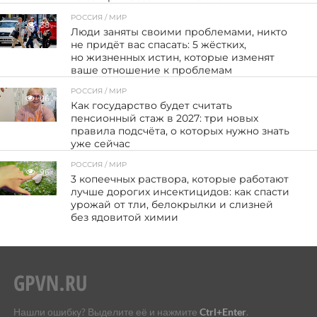
РОССИЯ / МИР
38
Люди заняты своими проблемами, никто
не придёт вас спасать: 5 жёстких,
но жизненных истин, которые изменят
ваше отношение к проблемам
РОССИЯ / МИР
116
Как государство будет считать
пенсионный стаж в 2027: три новых
правила подсчёта, о которых нужно знать
уже сейчас
РОССИЯ / МИР
96
3 копеечных раствора, которые работают
лучше дорогих инсектицидов: как спасти
урожай от тли, белокрылки и слизней
без ядовитой химии
Нашли ошибку? Выделите её и нажмите
Ctrl+Enter
.