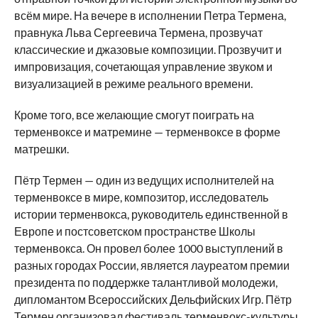
всём мире. На вечере в исполнении Петра Термена,
правнука Льва Сергеевича Термена, прозвучат
классические и джазовые композиции. Прозвучит и
импровизация, сочетающая управление звуком и
визуализацией в режиме реального времени.
Кроме того, все желающие смогут поиграть на
терменвоксе и матремине — терменвоксе в форме
матрешки.
Пётр Термен — один из ведущих исполнителей на
терменвоксе в мире, композитор, исследователь
истории терменвокса, руководитель единственной в
Европе и постсоветском пространстве Школы
терменвокса. Он провел более 1000 выступлений в
разных городах России, является лауреатом премии
президента по поддержке талантливой молодежи,
дипломантом Всероссийских Дельфийских Игр. Пётр
Термен организовал фестиваль терменвокс-культуры