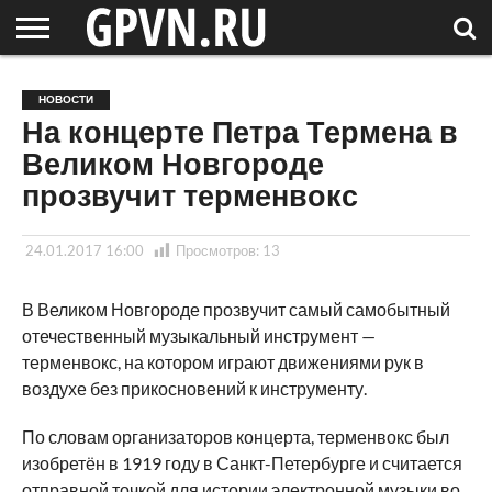
НОВГОРОДСКАЯ
ОБЛАСТЬ
НОВОСТИ
РОССИЯ
СПЕЦПРОЕКТЫ
БЛОГ
СТАТЬИ
ФОТОРЕПОРТАЖИ
ИНТЕРВЬЮ
ОБЪЕКТЫ
ПОДБОРКИ
НОВОСТИ
СОСЕДЕЙ
/ МИР
На концерте Петра Термена в
Великом Новгороде
прозвучит терменвокс
24.01.2017 16:00
Просмотров:
13
В Великом Новгороде прозвучит самый самобытный
отечественный музыкальный инструмент —
терменвокс, на котором играют движениями рук в
воздухе без прикосновений к инструменту.
По словам организаторов концерта, терменвокс был
изобретён в 1919 году в Санкт-Петербурге и считается
отправной точкой для истории электронной музыки во