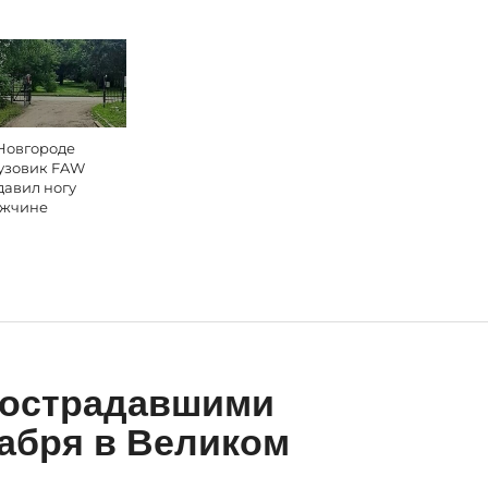
Новгороде
узовик FAW
давил ногу
жчине
пострадавшими
абря в Великом