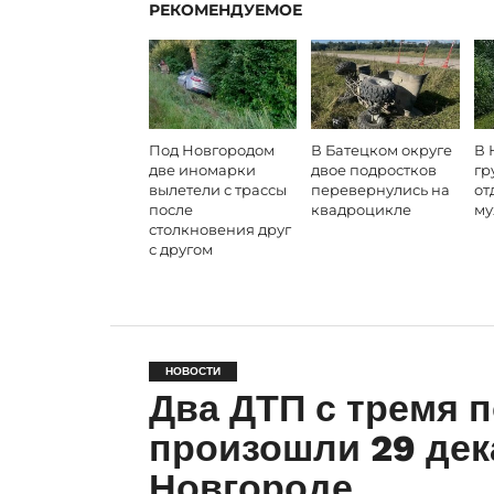
РЕКОМЕНДУЕМОЕ
Под Новгородом
В Батецком округе
В 
две иномарки
двое подростков
гр
вылетели с трассы
перевернулись на
от
после
квадроцикле
му
столкновения друг
с другом
НОВОСТИ
Два ДТП с тремя 
произошли 29 дек
Новгороде