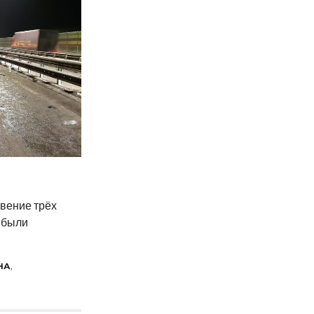
овение трёх
 были
НА
,