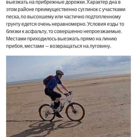
выезжать на прибрежные дорожки. Характер дна в
этом районе преимущественно суглинок с участками
песка, по высохшему или частично подтопленному
грунту едется очень неравномерно. Условия езды то
близки к асфальту, то совершенно непроезжаемые.
Местами приходилось выезжать прямо на линию
прибоя, местами — возвращаться на луговину.