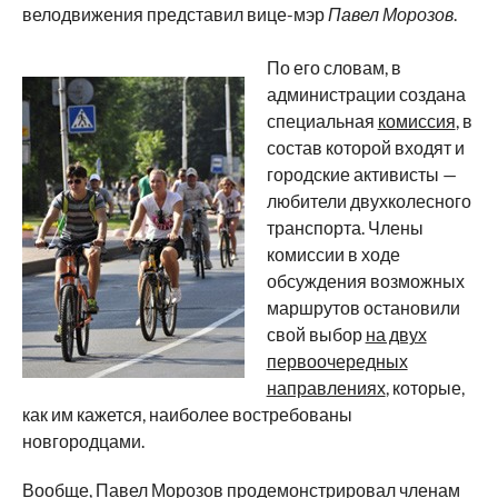
велодвижения представил вице-мэр
Павел Морозов
.
По его словам, в
администрации создана
специальная
комиссия
, в
состав которой входят и
городские активисты —
любители двухколесного
транспорта. Члены
комиссии в ходе
обсуждения возможных
маршрутов остановили
свой выбор
на двух
первоочередных
направлениях
, которые,
как им кажется, наиболее востребованы
новгородцами.
Вообще, Павел Морозов продемонстрировал членам