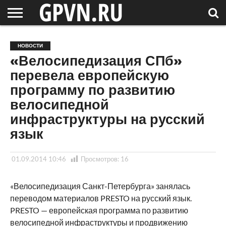
НОВГОРОДСКАЯ
ОБЛАСТЬ
НОВОСТИ
РОССИЯ
СПЕЦПРОЕКТЫ
БЛОГ
СТАТЬИ
ФОТОРЕПОРТАЖИ
ИНТЕРВЬЮ
ОБЪЕКТЫ
ПОДБОРКИ
НОВОСТИ
СОСЕДЕЙ
/ МИР
«Велосипедизация СПб»
перевела европейскую
программу по развитию
велосипедной
инфраструктуры на русский
язык
01.09.2014 10:46
Просмотров:
16
«Велосипедизация Санкт-Петербурга» занялась
переводом материалов PRESTO на русский язык.
PRESTO — европейская программа по развитию
велосипедной инфраструктуры и продвижению