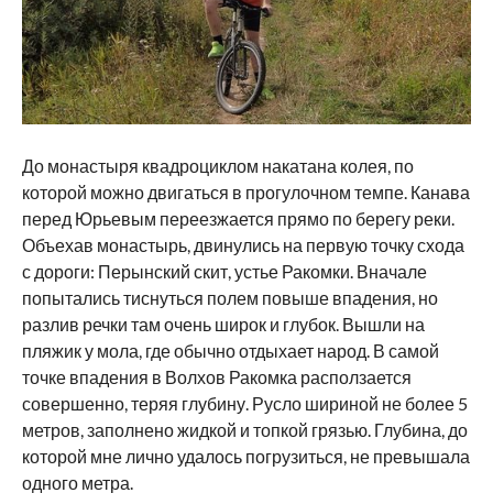
До монастыря квадроциклом накатана колея, по
которой можно двигаться в прогулочном темпе. Канава
перед Юрьевым переезжается прямо по берегу реки.
Объехав монастырь, двинулись на первую точку схода
с дороги: Перынский скит, устье Ракомки. Вначале
попытались тиснуться полем повыше впадения, но
разлив речки там очень широк и глубок. Вышли на
пляжик у мола, где обычно отдыхает народ. В самой
точке впадения в Волхов Ракомка расползается
совершенно, теряя глубину. Русло шириной не более 5
метров, заполнено жидкой и топкой грязью. Глубина, до
которой мне лично удалось погрузиться, не превышала
одного метра.