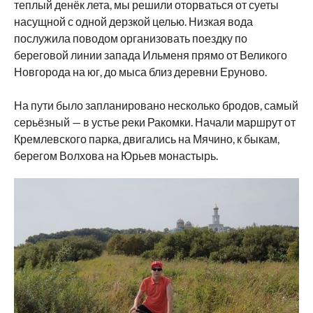
теплый денёк лета, мы решили оторваться от суеты
насущной с одной дерзкой целью. Низкая вода
послужила поводом организовать поездку по
береговой линии запада Ильменя прямо от Великого
Новгорода на юг, до мыса близ деревни Еруново.
На пути было запланировано несколько бродов, самый
серьёзный — в устье реки Ракомки. Начали маршрут от
Кремлевского парка, двигались на Мячино, к быкам,
берегом Волхова на Юрьев монастырь.