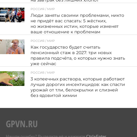
на завтрак без лишних хлопот
РОССИЯ / МИР
36
Люди заняты своими проблемами, никто
не придёт вас спасать: 5 жёстких,
но жизненных истин, которые изменят
ваше отношение к проблемам
РОССИЯ / МИР
108
Как государство будет считать
пенсионный стаж в 2027: три новых
правила подсчёта, о которых нужно знать
уже сейчас
РОССИЯ / МИР
95
3 копеечных раствора, которые работают
лучше дорогих инсектицидов: как спасти
урожай от тли, белокрылки и слизней
без ядовитой химии
Нашли ошибку? Выделите её и нажмите
Ctrl+Enter
.