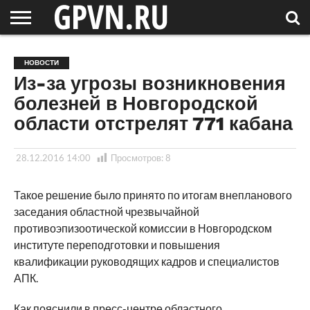
НОВГОРОДСКАЯ
ОБЛАСТЬ
НОВОСТИ
РОССИЯ
СПЕЦПРОЕКТЫ
БЛОГ
СТАТЬИ
ФОТОРЕПОРТАЖИ
ИНТЕРВЬЮ
ОБЪЕКТЫ
ПОДБОРКИ
НОВОСТИ
СОСЕДЕЙ
/ МИР
Из-за угрозы возникновения
болезней в Новгородской
области отстрелят 771 кабана
28.12.2016 14:00
Просмотров:
8
Такое решение было принято по итогам внепланового
заседания областной чрезвычайной
противоэпизоотической комиссии в Новгородском
институте переподготовки и повышения
квалификации руководящих кадров и специалистов
АПК.
Как пояснили в пресс-центре областного