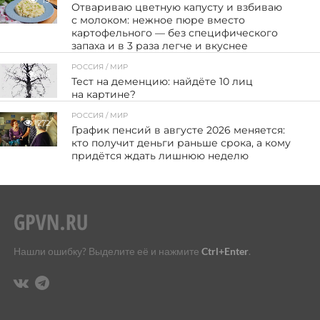
Отвариваю цветную капусту и взбиваю
с молоком: нежное пюре вместо
картофельного — без специфического
запаха и в 3 раза легче и вкуснее
РОССИЯ / МИР
26
Тест на деменцию: найдёте 10 лиц
на картине?
РОССИЯ / МИР
272
График пенсий в августе 2026 меняется:
кто получит деньги раньше срока, а кому
придётся ждать лишнюю неделю
Нашли ошибку? Выделите её и нажмите
Ctrl+Enter
.