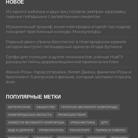
НОВОЕ
Из одного кабачка и двух яиц готовлю завтрак-красавец:
сырные гнёздышки с запрятанным секретом
Музыкальный триумф: юная новгородка второй год подряд
покоряет престижный конкурс Минкультуры
Главный джаз страны бесплатно: в Новгородском кремле
сегодня выступит легендарный оркестр Игоря Бутмана
Селфи для полиции и дуэли гимназистов: учёные НовГУ
раскрыли тайны дореволюционной криминалистики
Жених Розы, город отправки, билет Джека, фамилия Розы и
бриллиант: 5 вопросов о фильме, который заставил плакать
всех
ПОПУЛЯРНЫЕ МЕТКИ
ИНТЕРЕСНОЕ
ОБЩЕСТВО
ГЕНПЛАН ВЕЛИКОГО НОВГОРОДА
НОВГОРОДСКАЯ ОБЛАСТЬ
ПРОИСШЕСТВИЯ
НОВОСТИ ВЕЛИКОГО НОВГОРОДА
УРБАНИСТИКА
ДТП
БДД И ДОРОГИ
ПРОКУРАТУРА
ТРАНСПОРТ
ПАРКИ И СКВЕРЫ
КРИМИНАЛ
ЗДОРОВЬЕ
ВЕЛОСИПЕДЫ
ГОРОСКОП
ПОЖАРЫ