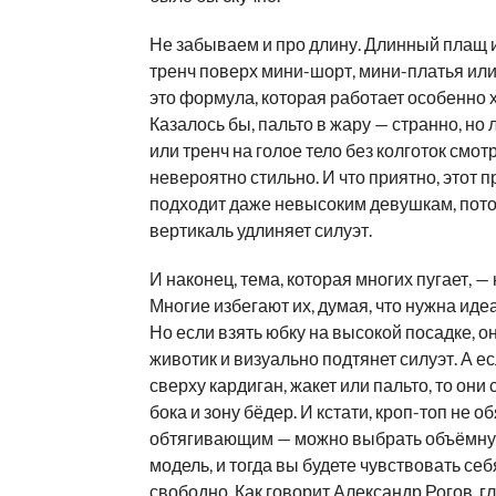
Не забываем и про длину. Длинный плащ 
тренч поверх мини-шорт, мини-платья ил
это формула, которая работает особенно 
Казалось бы, пальто в жару — странно, но
или тренч на голое тело без колготок смот
невероятно стильно. И что приятно, этот 
подходит даже невысоким девушкам, пото
вертикаль удлиняет силуэт.
И наконец, тема, которая многих пугает, —
Многие избегают их, думая, что нужна иде
Но если взять юбку на высокой посадке, о
животик и визуально подтянет силуэт. А е
сверху кардиган, жакет или пальто, то они
бока и зону бёдер. И кстати, кроп-топ не о
обтягивающим — можно выбрать объёмну
модель, и тогда вы будете чувствовать се
свободно. Как говорит Александр Рогов, г