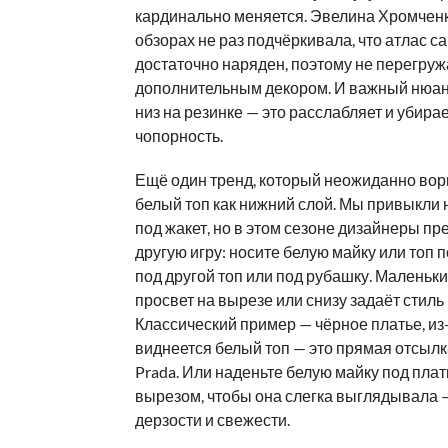
кардинально меняется. Эвелина Хромченк
обзорах не раз подчёркивала, что атлас са
достаточно наряден, поэтому не перегруж
дополнительным декором. И важный нюан
низ на резинке — это расслабляет и убир
чопорность.
Ещё один тренд, который неожиданно вор
белый топ как нижний слой. Мы привыкли 
под жакет, но в этом сезоне дизайнеры пр
другую игру: носите белую майку или топ п
под другой топ или под рубашку. Маленьк
просвет на вырезе или снизу задаёт стиль
Классический пример — чёрное платье, из
виднеется белый топ — это прямая отсылк
Prada. Или наденьте белую майку под плат
вырезом, чтобы она слегка выглядывала 
дерзости и свежести.