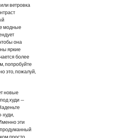
или ветровка
онтраст
ый
се модные
ендует
чтобы она
ьны яркие
учается более
ам, попробуйте
о это, пожалуй,
ет новые
под худи —
 Наденьте
-худи,
Именно эти
-продуманный
ком просто,