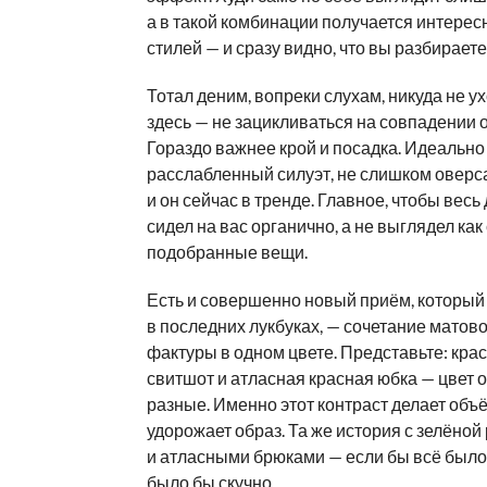
а в такой комбинации получается интерес
стилей — и сразу видно, что вы разбираете
Тотал деним, вопреки слухам, никуда не у
здесь — не зацикливаться на совпадении о
Гораздо важнее крой и посадка. Идеально
расслабленный силуэт, не слишком оверса
и он сейчас в тренде. Главное, чтобы вес
сидел на вас органично, а не выглядел как
подобранные вещи.
Есть и совершенно новый приём, который
в последних лукбуках, — сочетание матов
фактуры в одном цвете. Представьте: кр
свитшот и атласная красная юбка — цвет о
разные. Именно этот контраст делает объ
удорожает образ. Та же история с зелёно
и атласными брюками — если бы всё было 
было бы скучно.