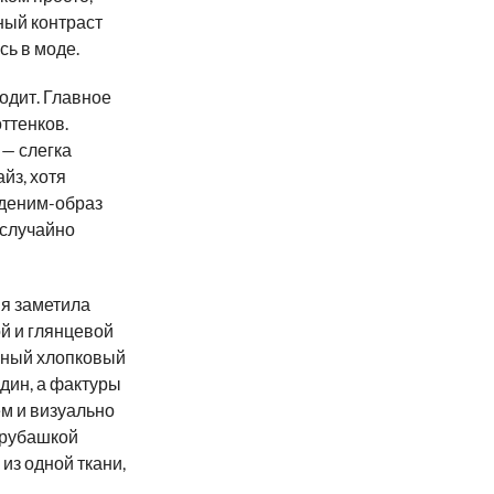
ный контраст
сь в моде.
ходит. Главное
ттенков.
 — слегка
йз, хотя
ь деним-образ
 случайно
 я заметила
ой и глянцевой
асный хлопковый
дин, а фактуры
ём и визуально
й рубашкой
из одной ткани,