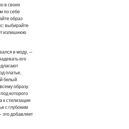
о в своих
м по себе
айте образ
с: выбирайте
ает излишнюю
вался в моду, —
надевать его
едлагают
од платье,
ий белый
 всему образу.
-под которого
а к стилизации
ье с глубоким
— это добавляет