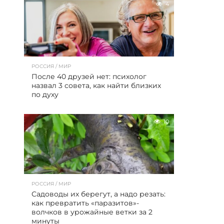
4
РОССИЯ / МИР
После 40 друзей нет: психолог
назвал 3 совета, как найти близких
по духу
10
РОССИЯ / МИР
Садоводы их берегут, а надо резать:
как превратить «паразитов»-
волчков в урожайные ветки за 2
минуты