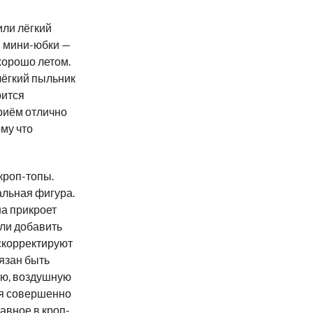
или лёгкий
и мини-юбки —
хорошо летом.
 лёгкий пыльник
рится
приём отлично
му что
 кроп-топы.
альная фигура.
на прикроет
сли добавить
 скорректируют
бязан быть
ю, воздушную
бя совершенно
лавное в кроп-