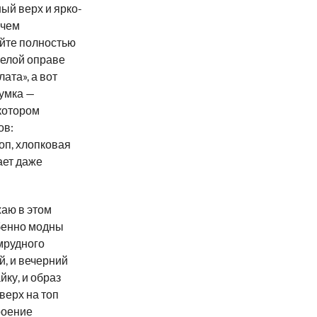
ый верх и ярко-
 чем
йте полностью
белой оправе
ата», а вот
сумка —
 котором
ов:
оп, хлопковая
ает даже
аю в этом
обенно модны
мрудного
й, и вечерний
ку, и образ
верх на топ
роение