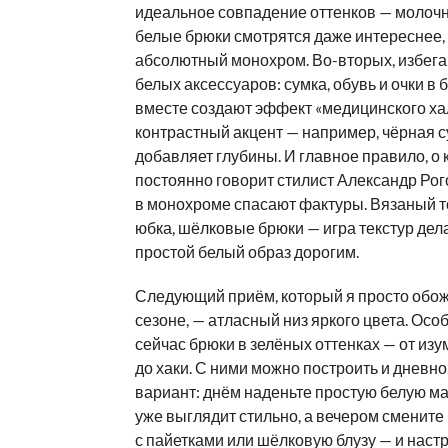
идеальное совпадение оттенков — молочн
белые брюки смотрятся даже интереснее,
абсолютный монохром. Во-вторых, избега
белых аксессуаров: сумка, обувь и очки в 
вместе создают эффект «медицинского хал
контрастный акцент — например, чёрная 
добавляет глубины. И главное правило, о
постоянно говорит стилист Александр Рог
в монохроме спасают фактуры. Вязаный т
юбка, шёлковые брюки — игра текстур дел
простой белый образ дорогим.
Следующий приём, который я просто обож
сезоне, — атласный низ яркого цвета. Ос
сейчас брюки в зелёных оттенках — от изу
до хаки. С ними можно построить и дневно
вариант: днём наденьте простую белую май
уже выглядит стильно, а вечером смените 
с пайетками или шёлковую блузу — и наст