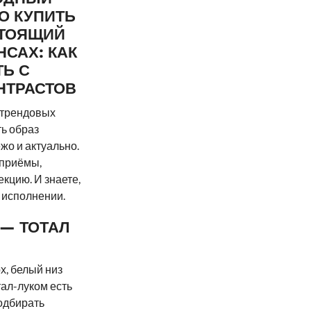
О КУПИТЬ
СТОЯЩИЙ
САХ: КАК
ТЬ С
НТРАСТОВ
 трендовых
ть образ
жо и актуально.
 приёмы,
кцию. И знаете,
 исполнении.
 — ТОТАЛ
х, белый низ
ал-луком есть
одбирать