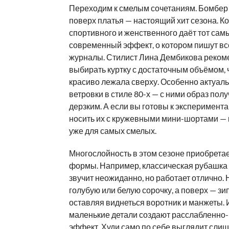
Переходим к смелым сочетаниям. Бомбер 
поверх платья — настоящий хит сезона. К
спортивного и женственного даёт тот сам
современный эффект, о котором пишут в
журналы. Стилист Лина Дембикова реком
выбирать куртку с достаточным объёмом, 
красиво лежала сверху. Особенно актуал
ветровки в стиле 80-х — с ними образ пол
дерзким. А если вы готовы к эксперимент
носить их с кружевными мини-шортами — н
уже для самых смелых.
Многослойность в этом сезоне приобрета
формы. Например, классическая рубашка 
звучит неожиданно, но работает отлично.
голубую или белую сорочку, а поверх — зип
оставляя виднеться воротник и манжеты. 
маленькие детали создают расслабленно
эффект. Худи само по себе выглядит слиш