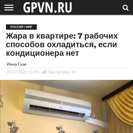
НОВГОРОДСКАЯ
ОБЛАСТЬ
НОВОСТИ
РОССИЯ
СПЕЦПРОЕКТЫ
БЛОГ
СТАТЬИ
ФОТОРЕПОРТАЖИ
ИНТЕРВЬЮ
ОБЪЕКТЫ
ПОДБОРКИ
РОССИЯ / МИР
СОСЕДЕЙ
/ МИР
Жара в квартире: 7 рабочих
способов охладиться, если
кондиционера нет
Инна Гази
06.07.2026 10:44
Просмотров:
34