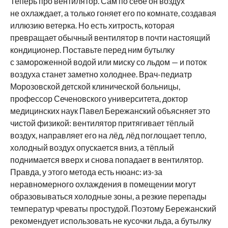
Теперь про вентилятор. Сам по себе он воздух
не охлаждает, а только гоняет его по комнате, создавая
иллюзию ветерка. Но есть хитрость, которая
превращает обычный вентилятор в почти настоящий
кондиционер. Поставьте перед ним бутылку
с замороженной водой или миску со льдом — и поток
воздуха станет заметно холоднее. Врач-педиатр
Морозовской детской клинической больницы,
профессор Сеченовского университета, доктор
медицинских наук Павел Бережанский объясняет это
чистой физикой: вентилятор притягивает тёплый
воздух, направляет его на лёд, лёд поглощает тепло,
холодный воздух опускается вниз, а тёплый
поднимается вверх и снова попадает в вентилятор.
Правда, у этого метода есть нюанс: из-за
неравномерного охлаждения в помещении могут
образовываться холодные зоны, а резкие перепады
температур чреваты простудой. Поэтому Бережанский
рекомендует использовать не кусочки льда, а бутылку