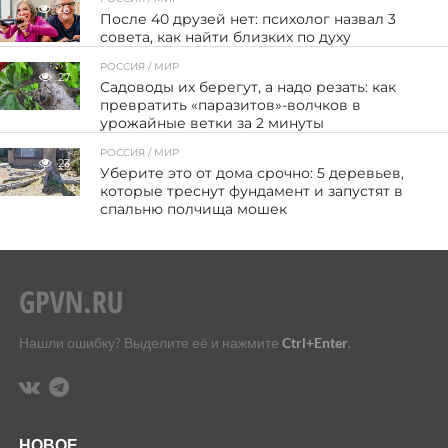
26
После 40 друзей нет: психолог назвал 3
совета, как найти близких по духу
РОССИЯ / МИР
27
Садоводы их берегут, а надо резать: как
превратить «паразитов»-волчков в
урожайные ветки за 2 минуты
РОССИЯ / МИР
23
Уберите это от дома срочно: 5 деревьев,
которые треснут фундамент и запустят в
спальню полчища мошек
Нашли ошибку? Выделите её и нажмите
Ctrl+Enter
.
НОВОЕ