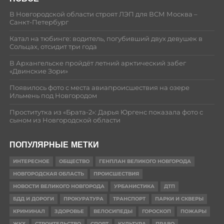
В Новгородской области строят ЛЭП для ВСМ Москва –
Санкт-Петербург
Катал на тюбинге: водитель, погубивший двух девушек в
Сольцах, отсидит три года
В Архангельске пройдёт летний арктический забег
«Двинские Зори»
Появилось фото с места авиапроисшествия на озере
Ильмень под Новгородом
Проститутка из «Брата-2»: Дарья Юргенс показала фото с
сыном из Новгородской области
ПОПУЛЯРНЫЕ МЕТКИ
ИНТЕРЕСНОЕ
ОБЩЕСТВО
ГЕНПЛАН ВЕЛИКОГО НОВГОРОДА
НОВГОРОДСКАЯ ОБЛАСТЬ
ПРОИСШЕСТВИЯ
НОВОСТИ ВЕЛИКОГО НОВГОРОДА
УРБАНИСТИКА
ДТП
БДД И ДОРОГИ
ПРОКУРАТУРА
ТРАНСПОРТ
ПАРКИ И СКВЕРЫ
КРИМИНАЛ
ЗДОРОВЬЕ
ВЕЛОСИПЕДЫ
ГОРОСКОП
ПОЖАРЫ
ЖКХ
СТРОИТЕЛЬСТВО
СПОРТ
КУЛЬТУРА
ПРАВО