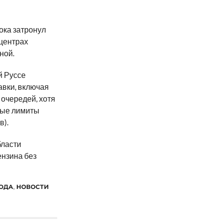
ока затронул
центрах
ной.
й Руссе
авки, включая
 очередей, хотя
ные лимиты
в).
бласти
ензина без
РОДА
,
НОВОСТИ