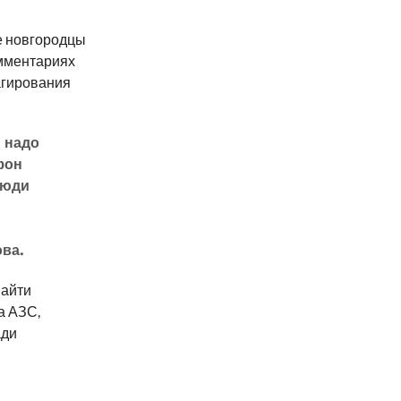
е новгородцы
омментариях
агирования
я надо
фон
люди
ва.
найти
а АЗС,
ади