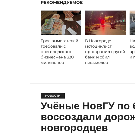
РЕКОМЕНДУЕМОЕ
Трое вымогателей
В Новгороде
На
требовали с
мотоциклист
во
новгородского
протаранил другой
вр
бизнесмена 330
байк и сбил
и 
миллионов
пешеходов
НОВОСТИ
Учёные НовГУ по 
воссоздали доро
новгородцев