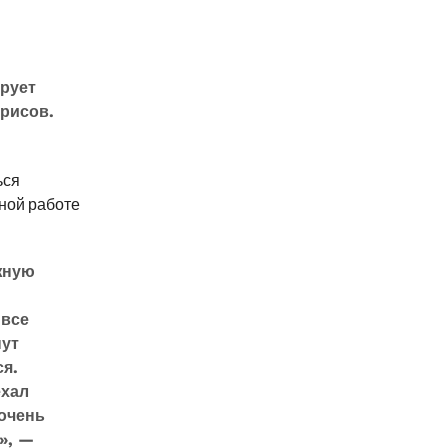
рует
рисов.
ься
ной работе
жную
 все
нут
ся.
ехал
 очень
», —