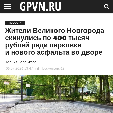
НОВГОРОДСКАЯ
ОБЛАСТЬ
НОВОСТИ
РОССИЯ
СПЕЦПРОЕКТЫ
БЛОГ
СТАТЬИ
ФОТОРЕПОРТАЖИ
ИНТЕРВЬЮ
ОБЪЕКТЫ
ПОДБОРКИ
НОВОСТИ
СОСЕДЕЙ
/ МИР
Жители Великого Новгорода
скинулись по 400 тысяч
рублей ради парковки
и нового асфальта во дворе
Ксения Бережкова
05.07.2026 13:47
Просмотров:
62