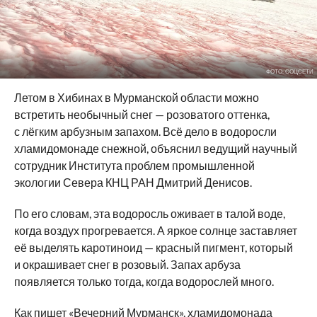
ФОТО: СОЦСЕТИ
Летом в Хибинах в Мурманской области можно
встретить необычный снег — розоватого оттенка,
с лёгким арбузным запахом. Всё дело в водоросли
хламидомонаде снежной, объяснил ведущий научный
сотрудник Института проблем промышленной
экологии Севера КНЦ РАН Дмитрий Денисов.
По его словам, эта водоросль оживает в талой воде,
когда воздух прогревается. А яркое солнце заставляет
её выделять каротиноид — красный пигмент, который
и окрашивает снег в розовый. Запах арбуза
появляется только тогда, когда водорослей много.
Как пишет
«Вечерний Мурманск»
, хламидомонада