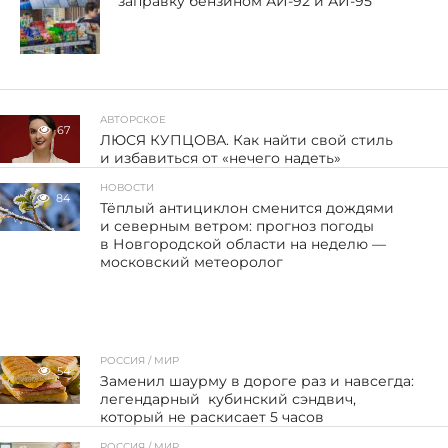
заправку бензином АИ-92 и АИ-95
АВТОРСКОЕ
67
ЛЮСЯ КУПЦОВА. Как найти свой стиль
и избавиться от «нечего надеть»
НОВОСТИ
84
Тёплый антициклон сменится дождями
и северным ветром: прогноз погоды
в Новгородской области на неделю —
московский метеоролог
РОССИЯ / МИР
54
Заменил шаурму в дороге раз и навсегда:
легендарный кубинский сэндвич,
который не раскисает 5 часов
РОССИЯ / МИР