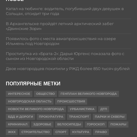
Катал на тюбинге: водитель, погубивший двух девушек в
Сольцах, отсидит три года
В Архангельске пройдёт летний арктический забег
«Двинские Зори»
Появилось фото с места авиапроисшествия на озере
Ильмень под Новгородом
Проститутка из «Брата-2»: Дарья Юргенс показала фото с
сыном из Новгородской области
Двое новгородцев похитили у РЖД более 850 тысяч рублей
ПОПУЛЯРНЫЕ МЕТКИ
ИНТЕРЕСНОЕ
ОБЩЕСТВО
ГЕНПЛАН ВЕЛИКОГО НОВГОРОДА
НОВГОРОДСКАЯ ОБЛАСТЬ
ПРОИСШЕСТВИЯ
НОВОСТИ ВЕЛИКОГО НОВГОРОДА
УРБАНИСТИКА
ДТП
БДД И ДОРОГИ
ПРОКУРАТУРА
ТРАНСПОРТ
ПАРКИ И СКВЕРЫ
КРИМИНАЛ
ЗДОРОВЬЕ
ВЕЛОСИПЕДЫ
ГОРОСКОП
ПОЖАРЫ
ЖКХ
СТРОИТЕЛЬСТВО
СПОРТ
КУЛЬТУРА
ПРАВО