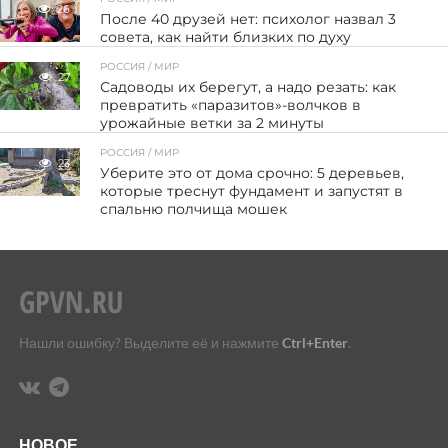
26
После 40 друзей нет: психолог назвал 3
совета, как найти близких по духу
РОССИЯ / МИР
27
Садоводы их берегут, а надо резать: как
превратить «паразитов»-волчков в
урожайные ветки за 2 минуты
РОССИЯ / МИР
23
Уберите это от дома срочно: 5 деревьев,
которые треснут фундамент и запустят в
спальню полчища мошек
Нашли ошибку? Выделите её и нажмите
Ctrl+Enter
.
НОВОЕ