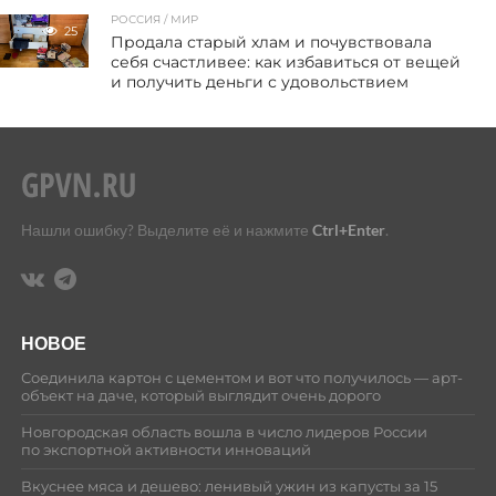
РОССИЯ / МИР
25
Продала старый хлам и почувствовала
себя счастливее: как избавиться от вещей
и получить деньги с удовольствием
Нашли ошибку? Выделите её и нажмите
Ctrl+Enter
.
НОВОЕ
Соединила картон с цементом и вот что получилось — арт-
объект на даче, который выглядит очень дорого
Новгородская область вошла в число лидеров России
по экспортной активности инноваций
Вкуснее мяса и дешево: ленивый ужин из капусты за 15