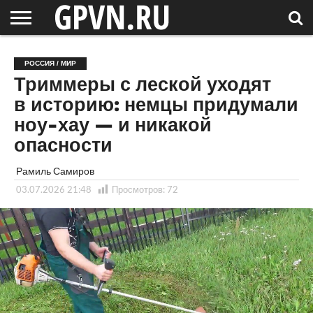
НОВГОРОДСКАЯ
ОБЛАСТЬ
НОВОСТИ
РОССИЯ
СПЕЦПРОЕКТЫ
БЛОГ
СТАТЬИ
ФОТОРЕПОРТАЖИ
ИНТЕРВЬЮ
ОБЪЕКТЫ
ПОДБОРКИ
РОССИЯ / МИР
СОСЕДЕЙ
/ МИР
Триммеры с леской уходят
в историю: немцы придумали
ноу-хау — и никакой
опасности
Рамиль Самиров
03.07.2026 21:48
Просмотров:
72