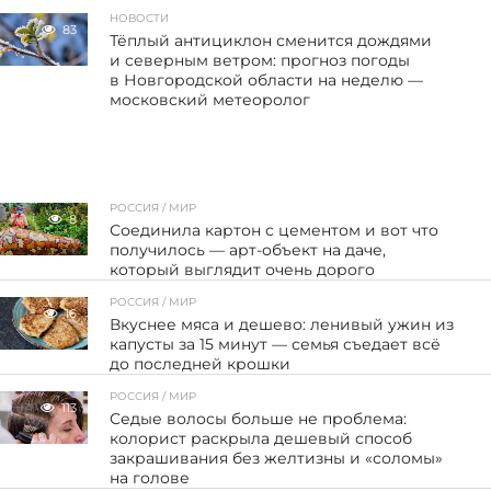
НОВОСТИ
83
Тёплый антициклон сменится дождями
и северным ветром: прогноз погоды
в Новгородской области на неделю —
московский метеоролог
РОССИЯ / МИР
8
Соединила картон с цементом и вот что
получилось — арт-объект на даче,
который выглядит очень дорого
РОССИЯ / МИР
16
Вкуснее мяса и дешево: ленивый ужин из
капусты за 15 минут — семья съедает всё
до последней крошки
РОССИЯ / МИР
113
Седые волосы больше не проблема:
колорист раскрыла дешевый способ
закрашивания без желтизны и «соломы»
на голове