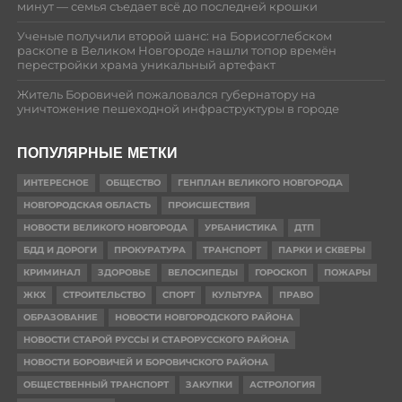
минут — семья съедает всё до последней крошки
Ученые получили второй шанс: на Борисоглебском
раскопе в Великом Новгороде нашли топор времён
перестройки храма уникальный артефакт
Житель Боровичей пожаловался губернатору на
уничтожение пешеходной инфраструктуры в городе
ПОПУЛЯРНЫЕ МЕТКИ
ИНТЕРЕСНОЕ
ОБЩЕСТВО
ГЕНПЛАН ВЕЛИКОГО НОВГОРОДА
НОВГОРОДСКАЯ ОБЛАСТЬ
ПРОИСШЕСТВИЯ
НОВОСТИ ВЕЛИКОГО НОВГОРОДА
УРБАНИСТИКА
ДТП
БДД И ДОРОГИ
ПРОКУРАТУРА
ТРАНСПОРТ
ПАРКИ И СКВЕРЫ
КРИМИНАЛ
ЗДОРОВЬЕ
ВЕЛОСИПЕДЫ
ГОРОСКОП
ПОЖАРЫ
ЖКХ
СТРОИТЕЛЬСТВО
СПОРТ
КУЛЬТУРА
ПРАВО
ОБРАЗОВАНИЕ
НОВОСТИ НОВГОРОДСКОГО РАЙОНА
НОВОСТИ СТАРОЙ РУССЫ И СТАРОРУССКОГО РАЙОНА
НОВОСТИ БОРОВИЧЕЙ И БОРОВИЧСКОГО РАЙОНА
ОБЩЕСТВЕННЫЙ ТРАНСПОРТ
ЗАКУПКИ
АСТРОЛОГИЯ