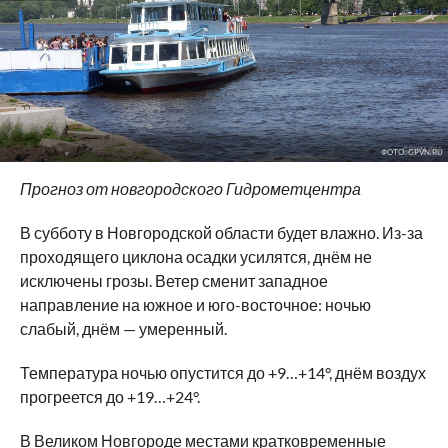
ФОТО: GPVN.RU
Прогноз от новгородского Гидрометцентра
В субботу в Новгородской области будет влажно. Из-за
проходящего циклона осадки усилятся, днём не
исключены грозы. Ветер сменит западное
направление на южное и юго-восточное: ночью
слабый, днём — умеренный.
Температура ночью опустится до +9…+14°, днём воздух
прогреется до +19…+24°.
В Великом Новгороде местами кратковременные