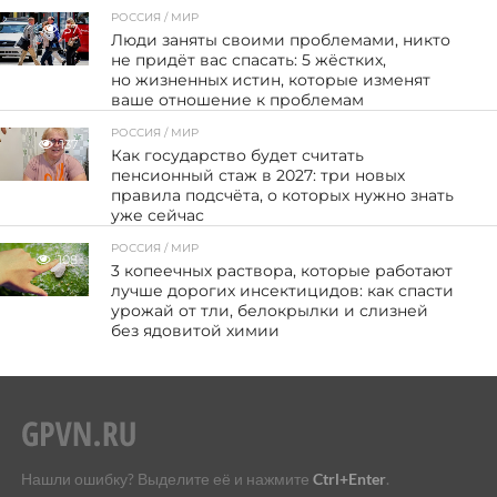
РОССИЯ / МИР
57
Люди заняты своими проблемами, никто
не придёт вас спасать: 5 жёстких,
но жизненных истин, которые изменят
ваше отношение к проблемам
РОССИЯ / МИР
137
Как государство будет считать
пенсионный стаж в 2027: три новых
правила подсчёта, о которых нужно знать
уже сейчас
РОССИЯ / МИР
108
3 копеечных раствора, которые работают
лучше дорогих инсектицидов: как спасти
урожай от тли, белокрылки и слизней
без ядовитой химии
Нашли ошибку? Выделите её и нажмите
Ctrl+Enter
.