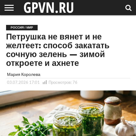
НОВГОРОДСКАЯ
ОБЛАСТЬ
НОВОСТИ
РОССИЯ
СПЕЦПРОЕКТЫ
БЛОГ
СТАТЬИ
ФОТОРЕПОРТАЖИ
ИНТЕРВЬЮ
ОБЪЕКТЫ
ПОДБОРКИ
РОССИЯ / МИР
СОСЕДЕЙ
/ МИР
Петрушка не вянет и не
желтеет: способ закатать
сочную зелень — зимой
откроете и ахнете
Мария Королева
03.07.2026 17:01
Просмотров:
76