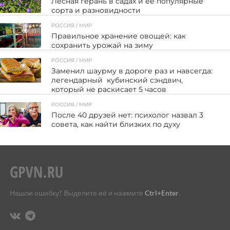
Лесная герань в садах и её популярные
сорта и разновидности
РОССИЯ / МИР
11
Правильное хранение овощей: как
сохранить урожай на зиму
РОССИЯ / МИР
77
Заменил шаурму в дороге раз и навсегда:
легендарный кубинский сэндвич,
который не раскисает 5 часов
РОССИЯ / МИР
42
После 40 друзей нет: психолог назвал 3
совета, как найти близких по духу
Нашли ошибку? Выделите её и нажмите
Ctrl+Enter
.