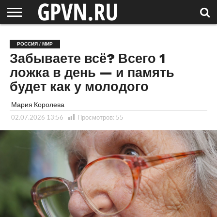
НОВГОРОДСКАЯ
ОБЛАСТЬ
НОВОСТИ
РОССИЯ
СПЕЦПРОЕКТЫ
БЛОГ
СТАТЬИ
ФОТОРЕПОРТАЖИ
ИНТЕРВЬЮ
ОБЪЕКТЫ
ПОДБОРКИ
РОССИЯ / МИР
СОСЕДЕЙ
/ МИР
Забываете всё? Всего 1
ложка в день — и память
будет как у молодого
Мария Королева
02.07.2026 13:56
Просмотров:
55