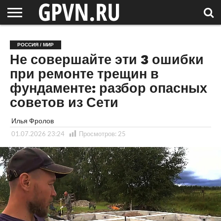
НОВГОРОДСКАЯ
ОБЛАСТЬ
НОВОСТИ
РОССИЯ
СПЕЦПРОЕКТЫ
БЛОГ
СТАТЬИ
ФОТОРЕПОРТАЖИ
ИНТЕРВЬЮ
ОБЪЕКТЫ
ПОДБОРКИ
РОССИЯ / МИР
СОСЕДЕЙ
/ МИР
Не совершайте эти 3 ошибки
при ремонте трещин в
фундаменте: разбор опасных
советов из Сети
Илья Фролов
01.07.2026 23:24
Просмотров:
25