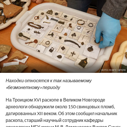
ФОТО: НОВГУ / АРХИВ
Находки относятся к так называемому
«безмонетному» периоду
На Троицком XVI раскопе в Великом Новгороде
археологи обнаружили около 150 свинцовых пломб,
датированных XII веком. Об этом сообщил начальник
раскопа, старший научный сотрудник кафедры
археологии МГУ имени М. В. Ломоносова Виктор Сингх.