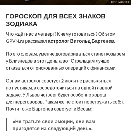
ФОТО: MAGNIFIC
ГОРОСКОП ДЛЯ ВСЕХ ЗНАКОВ
ЗОДИАКА
Что ждёт нас в четверг? К чему готовиться? Об этом
GPVN.ru рассказал
астролог Витольд Бартенев
.
По его словам, умение договариваться станет козырем
у Близнецов в этот день, а вот Стрельцам лучше
отказаться от рискованных операций с финансами.
Овнам астролог советует 2 июля не распыляться
по пустякам, а сосредоточиться на одной главной
задаче. У Львов четверг будет особенно хорош
для переговоров, Ракам же не стоит перегружать себя.
Почти то же Бартенев советует и Весам:
«Не тратьте свои эмоции, они вам
пригодятся на следующий день».