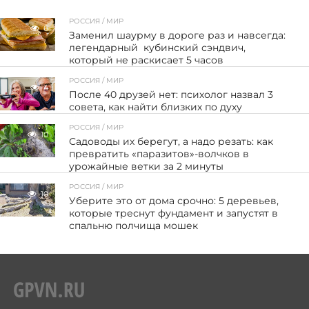
РОССИЯ / МИР
6
Заменил шаурму в дороге раз и навсегда:
легендарный кубинский сэндвич,
который не раскисает 5 часов
РОССИЯ / МИР
4
После 40 друзей нет: психолог назвал 3
совета, как найти близких по духу
РОССИЯ / МИР
10
Садоводы их берегут, а надо резать: как
превратить «паразитов»-волчков в
урожайные ветки за 2 минуты
РОССИЯ / МИР
10
Уберите это от дома срочно: 5 деревьев,
которые треснут фундамент и запустят в
спальню полчища мошек