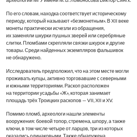
По его словам, находка соответствует историческому
периоду, который называют «безмонетным». В XII веке
монеты практически исчезли из обращения,
их заменяли шкурки пушных зверей или серебряные
слитки. Пломбами скрепляли связки шкурок и другие
товары. Среди найденных экземпляров фальшивок
не обнаружено.
Исследователь предположил, что на этом месте могли
проживать купцы, активно торговавшие с северными
и южными территориями. Раскоп расположен
на территории усадьбы «Ж», которая занимает
площадь трёх Троицких раскопов — VII, XII и XV.
Помимо пломб, археологи нашли элементы
вооружения: боевой топор, стремена, шпору, а также
ключи, в том числе четыре от ларцов, три из которых
оказались одинаковыми. Также обнаружена