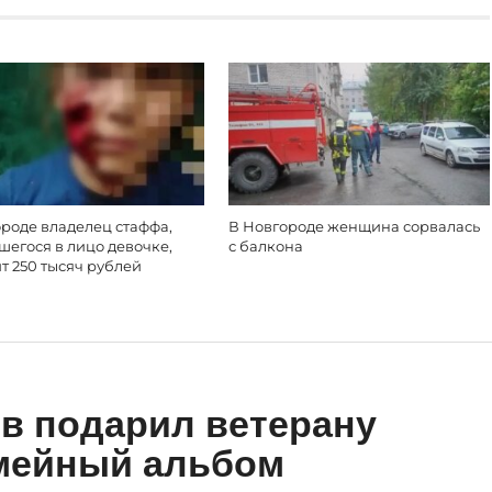
роде владелец стаффа,
В Новгороде женщина сорвалась
егося в лицо девочке,
с балкона
т 250 тысяч рублей
в подарил ветерану
мейный альбом