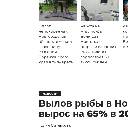
Оплот
Работа на
Ав
непокорённых:
миллион: в
ко
Новгородская
Великом
ми
область отмечает
Новгороде
Ве
годовщину
открыли вакансию
от
создания
стоматолога с
Партизанского
зарплатой 860
края в тылу врага
тысяч рублей
НОВОСТИ
Вылов рыбы в Но
вырос на 65% в 2
Юлия Ситникова