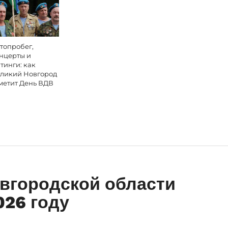
топробег,
нцерты и
тинги: как
ликий Новгород
метит День ВДВ
вгородской области
026 году