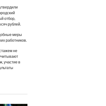
 утвердили
ородский
й отбор,
сяч рублей.
добные меры
ких работников.
 стажем не
 учитывают
, участие в
зультаты