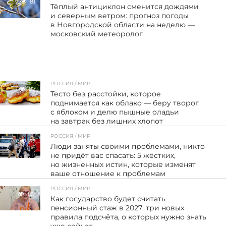
81
Тёплый антициклон сменится дождями
и северным ветром: прогноз погоды
в Новгородской области на неделю —
московский метеоролог
РОССИЯ / МИР
87
Тесто без расстойки, которое
поднимается как облако — беру творог
с яблоком и делю пышные оладьи
на завтрак без лишних хлопот
РОССИЯ / МИР
57
Люди заняты своими проблемами, никто
не придёт вас спасать: 5 жёстких,
но жизненных истин, которые изменят
ваше отношение к проблемам
РОССИЯ / МИР
137
Как государство будет считать
пенсионный стаж в 2027: три новых
правила подсчёта, о которых нужно знать
уже сейчас