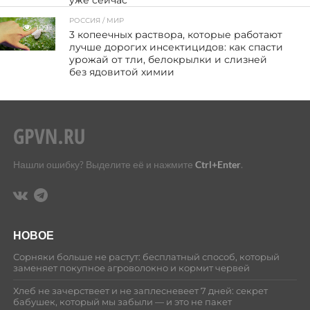
РОССИЯ / МИР
109
3 копеечных раствора, которые работают
лучше дорогих инсектицидов: как спасти
урожай от тли, белокрылки и слизней
без ядовитой химии
Нашли ошибку? Выделите её и нажмите
Ctrl+Enter
.
НОВОЕ
Сорняки больше не растут: бесплатный способ, который
заменяет покупное агроволокно и кормит червей
Хлеб не зачерствеет и не заплесневеет 7 дней: секрет
бабушек, который мы забыли — и это не пакет