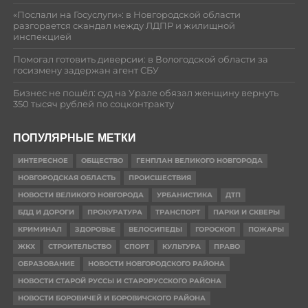
«Послали на Госуслуги»: в Новгородской области
разгорается скандал между ЛДПР и жилищной
инспекцией
Помогал готовить диверсии: в Вологодской области за
госизмену задержан агент СБУ
Бизнес не пошёл: суд на Урале обязал женщину вернуть
350 тысяч рублей по соцконтракту
ПОПУЛЯРНЫЕ МЕТКИ
ИНТЕРЕСНОЕ
ОБЩЕСТВО
ГЕНПЛАН ВЕЛИКОГО НОВГОРОДА
НОВГОРОДСКАЯ ОБЛАСТЬ
ПРОИСШЕСТВИЯ
НОВОСТИ ВЕЛИКОГО НОВГОРОДА
УРБАНИСТИКА
ДТП
БДД И ДОРОГИ
ПРОКУРАТУРА
ТРАНСПОРТ
ПАРКИ И СКВЕРЫ
КРИМИНАЛ
ЗДОРОВЬЕ
ВЕЛОСИПЕДЫ
ГОРОСКОП
ПОЖАРЫ
ЖКХ
СТРОИТЕЛЬСТВО
СПОРТ
КУЛЬТУРА
ПРАВО
ОБРАЗОВАНИЕ
НОВОСТИ НОВГОРОДСКОГО РАЙОНА
НОВОСТИ СТАРОЙ РУССЫ И СТАРОРУССКОГО РАЙОНА
НОВОСТИ БОРОВИЧЕЙ И БОРОВИЧСКОГО РАЙОНА