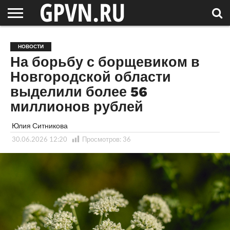
НОВГОРОДСКАЯ
ОБЛАСТЬ
НОВОСТИ
РОССИЯ
СПЕЦПРОЕКТЫ
БЛОГ
СТАТЬИ
ФОТОРЕПОРТАЖИ
ИНТЕРВЬЮ
ОБЪЕКТЫ
ПОДБОРКИ
НОВОСТИ
СОСЕДЕЙ
/ МИР
На борьбу с борщевиком в
Новгородской области
выделили более 56
миллионов рублей
Юлия Ситникова
30.06.2026 12:20
Просмотров:
36