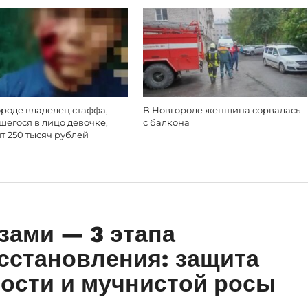
роде владелец стаффа,
В Новгороде женщина сорвалась
егося в лицо девочке,
с балкона
т 250 тысяч рублей
зами — 3 этапа
осстановления: защита
тости и мучнистой росы