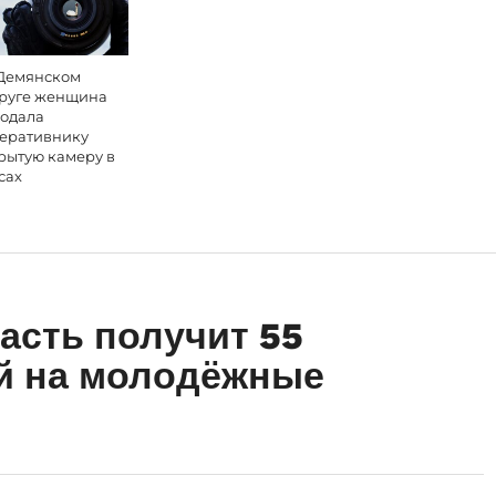
Демянском
руге женщина
одала
еративнику
рытую камеру в
сах
асть получит 55
й на молодёжные