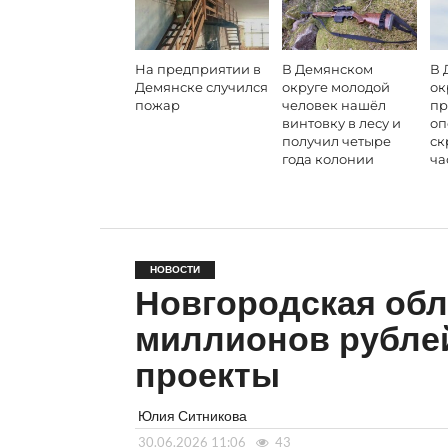
На предприятии в
В Демянском
В 
Демянске случился
округе молодой
ок
пожар
человек нашёл
пр
винтовку в лесу и
оп
получил четыре
ск
года колонии
ча
НОВОСТИ
Новгородская обл
миллионов рубле
проекты
Юлия Ситникова
30.06.2026 11:06
43