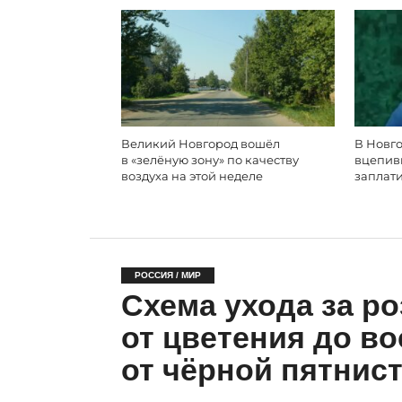
Великий Новгород вошёл
В Новго
в «зелёную зону» по качеству
вцепивш
воздуха на этой неделе
заплати
РОССИЯ / МИР
Схема ухода за ро
от цветения до в
от чёрной пятнис