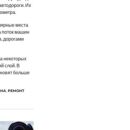
втодороги. Их
лометра.
улярные места
а поток машин
в, дорогами
На некоторых
 слой. В
бновят больше
ОНА
,
РЕМОНТ