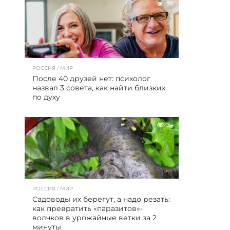
28
РОССИЯ / МИР
После 40 друзей нет: психолог
назвал 3 совета, как найти близких
по духу
34
РОССИЯ / МИР
Садоводы их берегут, а надо резать:
как превратить «паразитов»-
волчков в урожайные ветки за 2
минуты