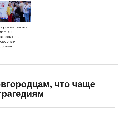
доровая семья»:
лее 800
вгородцев
оверили
оровье
овгородцам, что чаще
 трагедиям