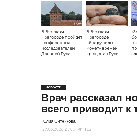
В Великом
В Великом
«З
Новгороде пройдёт
Новгороде
бо
конференция
обнаружили
но
исследователей
монету времён
пр
Древней Руси
крещения Руси
зд
НОВОСТИ
Врач рассказал н
всего приводит к
Юлия Ситникова
29.06.2026 21:00
112