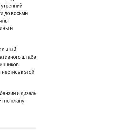
 утренний
ти до восьми
шины
ины и
тальный
ративного штаба
нинников
нестись к этой
бензин и дизель
т по плану.