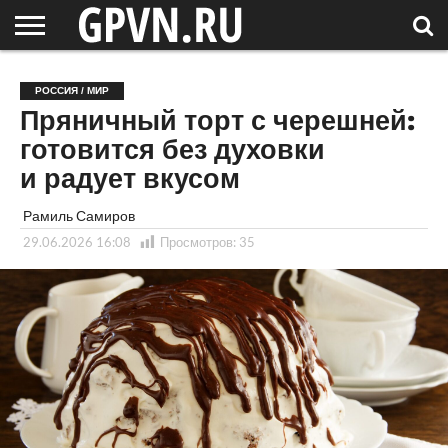
НОВГОРОДСКАЯ
ОБЛАСТЬ
НОВОСТИ
РОССИЯ
СПЕЦПРОЕКТЫ
БЛОГ
СТАТЬИ
ФОТОРЕПОРТАЖИ
ИНТЕРВЬЮ
ОБЪЕКТЫ
ПОДБОРКИ
РОССИЯ / МИР
СОСЕДЕЙ
/ МИР
Пряничный торт с черешней:
готовится без духовки
и радует вкусом
Рамиль Самиров
29.06.2026 16:08
Просмотров:
35