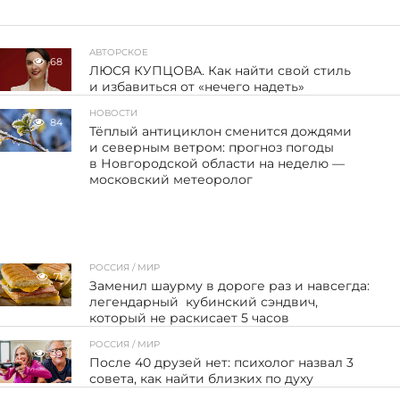
АВТОРСКОЕ
68
ЛЮСЯ КУПЦОВА. Как найти свой стиль
и избавиться от «нечего надеть»
НОВОСТИ
84
Тёплый антициклон сменится дождями
и северным ветром: прогноз погоды
в Новгородской области на неделю —
московский метеоролог
РОССИЯ / МИР
71
Заменил шаурму в дороге раз и навсегда:
легендарный кубинский сэндвич,
который не раскисает 5 часов
РОССИЯ / МИР
39
После 40 друзей нет: психолог назвал 3
совета, как найти близких по духу