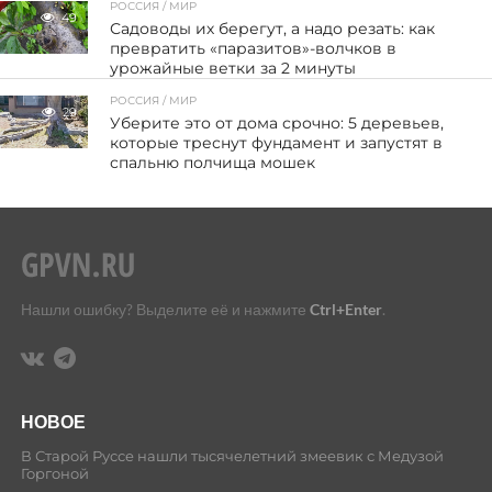
РОССИЯ / МИР
49
Садоводы их берегут, а надо резать: как
превратить «паразитов»-волчков в
урожайные ветки за 2 минуты
РОССИЯ / МИР
29
Уберите это от дома срочно: 5 деревьев,
которые треснут фундамент и запустят в
спальню полчища мошек
Нашли ошибку? Выделите её и нажмите
Ctrl+Enter
.
НОВОЕ
В Старой Руссе нашли тысячелетний змеевик с Медузой
Горгоной