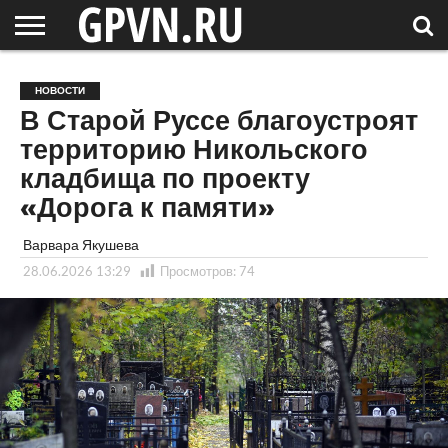
НОВГОРОДСКАЯ
ОБЛАСТЬ
НОВОСТИ
РОССИЯ
СПЕЦПРОЕКТЫ
БЛОГ
СТАТЬИ
ФОТОРЕПОРТАЖИ
ИНТЕРВЬЮ
ОБЪЕКТЫ
ПОДБОРКИ
НОВОСТИ
СОСЕДЕЙ
/ МИР
В Старой Руссе благоустроят
территорию Никольского
кладбища по проекту
«Дорога к памяти»
Варвара Якушева
28.06.2026 13:29
Просмотров:
74