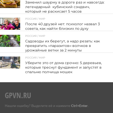
Заменил шаурму в дороге раз и навсегда:
легендарный кубинский сэндвич,
который не раскисает 5 часов
РОССИЯ / МИР
28
После 40 друзей нет: психолог назвал 3
совета, как найти близких по духу
РОССИЯ / МИР
31
Садоводы их берегут, а надо резать: как
превратить «паразитов»-волчков в
урожайные ветки за 2 минуты
РОССИЯ / МИР
23
Уберите это от дома срочно: 5 деревьев,
которые треснут фундамент и запустят в
спальню полчища мошек
Нашли ошибку? Выделите её и нажмите
Ctrl+Enter
.