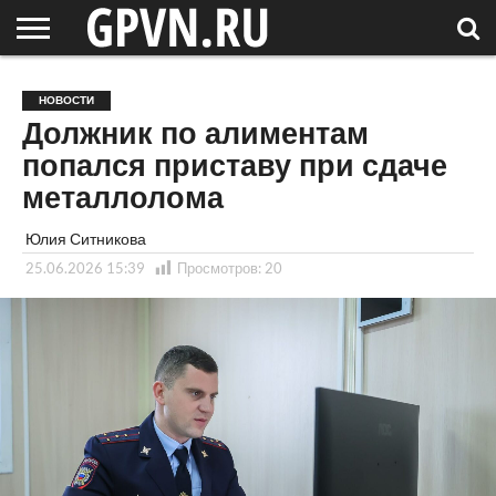
НОВГОРОДСКАЯ
ОБЛАСТЬ
НОВОСТИ
РОССИЯ
СПЕЦПРОЕКТЫ
БЛОГ
СТАТЬИ
ФОТОРЕПОРТАЖИ
ИНТЕРВЬЮ
ОБЪЕКТЫ
ПОДБОРКИ
НОВОСТИ
СОСЕДЕЙ
/ МИР
Должник по алиментам
попался приставу при сдаче
металлолома
Юлия Ситникова
25.06.2026 15:39
Просмотров:
20