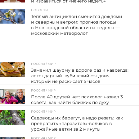
и избавиться от «нечего надеть»
НОВОСТИ
83
Тёплый антициклон сменится дождями
и северным ветром: прогноз погоды
в Новгородской области на неделю —
московский метеоролог
РОССИЯ / МИР
44
Заменил шаурму в дороге раз и навсегда:
легендарный кубинский сэндвич,
который не раскисает 5 часов
РОССИЯ / МИР
22
После 40 друзей нет: психолог назвал 3
совета, как найти близких по духу
РОССИЯ / МИР
22
Садоводы их берегут, а надо резать: как
превратить «паразитов»-волчков в
урожайные ветки за 2 минуты
РОССИЯ / МИР