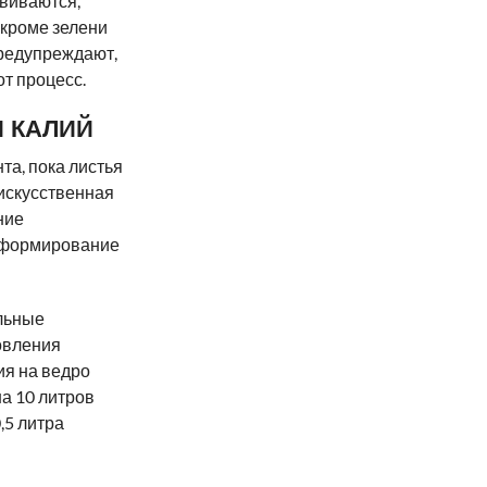
звиваются,
 кроме зелени
предупреждают,
от процесс.
И КАЛИЙ
та, пока листья
«искусственная
ние
а формирование
льные
товления
ия на ведро
на 10 литров
,5 литра