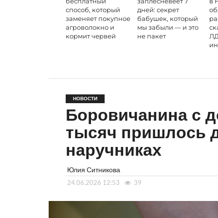
бесплатный
заплесневеет 7
в 
способ, который
дней: секрет
об
заменяет покупное
бабушек, который
ра
агроволокно и
мы забыли — и это
ск
кормит червей
не пакет
ЛД
ин
НОВОСТИ
Боровичанина с д
тысяч пришлось д
наручниках
Юлия Ситникова
24.06.2026 12:53
39