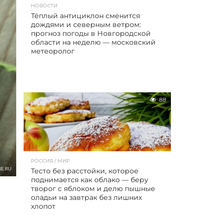
НОВОСТИ
Тёплый антициклон сменится
дождями и северным ветром:
прогноз погоды в Новгородской
области на неделю — московский
метеоролог
88
РОССИЯ / МИР
E.RU
Тесто без расстойки, которое
поднимается как облако — беру
творог с яблоком и делю пышные
оладьи на завтрак без лишних
хлопот