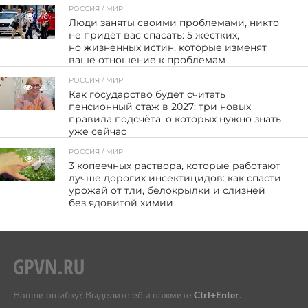
РОССИЯ / МИР
46
Люди заняты своими проблемами, никто
не придёт вас спасать: 5 жёстких,
но жизненных истин, которые изменят
ваше отношение к проблемам
РОССИЯ / МИР
126
Как государство будет считать
пенсионный стаж в 2027: три новых
правила подсчёта, о которых нужно знать
уже сейчас
РОССИЯ / МИР
101
3 копеечных раствора, которые работают
лучше дорогих инсектицидов: как спасти
урожай от тли, белокрылки и слизней
без ядовитой химии
Нашли ошибку? Выделите её и нажмите
Ctrl+Enter
.