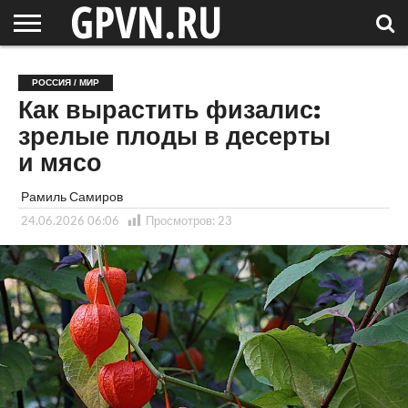
НОВГОРОДСКАЯ
ОБЛАСТЬ
НОВОСТИ
РОССИЯ
СПЕЦПРОЕКТЫ
БЛОГ
СТАТЬИ
ФОТОРЕПОРТАЖИ
ИНТЕРВЬЮ
ОБЪЕКТЫ
ПОДБОРКИ
РОССИЯ / МИР
СОСЕДЕЙ
/ МИР
Как вырастить физалис:
зрелые плоды в десерты
и мясо
Рамиль Самиров
24.06.2026 06:06
Просмотров:
23