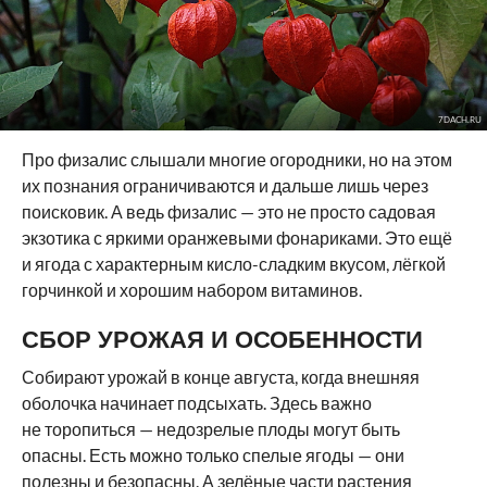
7DACH.RU
Про физалис слышали многие огородники, но на этом
их познания ограничиваются и дальше лишь через
поисковик. А ведь физалис — это не просто садовая
экзотика с яркими оранжевыми фонариками. Это ещё
и ягода с характерным кисло-сладким вкусом, лёгкой
горчинкой и хорошим набором витаминов.
СБОР УРОЖАЯ И ОСОБЕННОСТИ
Собирают урожай в конце августа, когда внешняя
оболочка начинает подсыхать. Здесь важно
не торопиться — недозрелые плоды могут быть
опасны. Есть можно только спелые ягоды — они
полезны и безопасны. А зелёные части растения