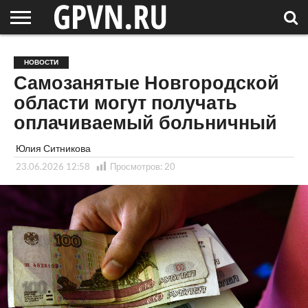
НОВГОРОДСКАЯ
ОБЛАСТЬ
НОВОСТИ
РОССИЯ
СПЕЦПРОЕКТЫ
БЛОГ
СТАТЬИ
ФОТОРЕПОРТАЖИ
ИНТЕРВЬЮ
ОБЪЕКТЫ
ПОДБОРКИ
НОВОСТИ
СОСЕДЕЙ
/ МИР
Самозанятые Новгородской
области могут получать
оплачиваемый больничный
Юлия Ситникова
23.06.2026 12:58
Просмотров:
20