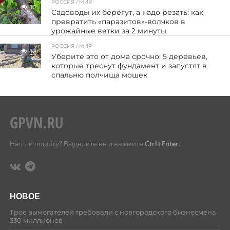
РОССИЯ / МИР
10
Садоводы их берегут, а надо резать: как
превратить «паразитов»-волчков в
урожайные ветки за 2 минуты
РОССИЯ / МИР
10
Уберите это от дома срочно: 5 деревьев,
которые треснут фундамент и запустят в
спальню полчища мошек
Нашли ошибку? Выделите её и нажмите
Ctrl+Enter
.
НОВОЕ
Трое вымогателей требовали с новгородского бизнесмена
330 миллионов