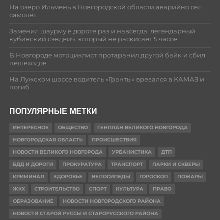
На озеро Ильмень в Новгородской области аварийно сел
самолёт
Заменил шаурму в дороге раз и навсегда: легендарный
кубинский сэндвич, который не раскисает 5 часов
В Новгороде мотоциклист протаранил другой байк и сбил
пешеходов
На Лужском шоссе водитель «Гранты» врезался в КАМАЗ и
погиб
ПОПУЛЯРНЫЕ МЕТКИ
ИНТЕРЕСНОЕ
ОБЩЕСТВО
ГЕНПЛАН ВЕЛИКОГО НОВГОРОДА
НОВГОРОДСКАЯ ОБЛАСТЬ
ПРОИСШЕСТВИЯ
НОВОСТИ ВЕЛИКОГО НОВГОРОДА
УРБАНИСТИКА
ДТП
БДД И ДОРОГИ
ПРОКУРАТУРА
ТРАНСПОРТ
ПАРКИ И СКВЕРЫ
КРИМИНАЛ
ЗДОРОВЬЕ
ВЕЛОСИПЕДЫ
ГОРОСКОП
ПОЖАРЫ
ЖКХ
СТРОИТЕЛЬСТВО
СПОРТ
КУЛЬТУРА
ПРАВО
ОБРАЗОВАНИЕ
НОВОСТИ НОВГОРОДСКОГО РАЙОНА
НОВОСТИ СТАРОЙ РУССЫ И СТАРОРУССКОГО РАЙОНА