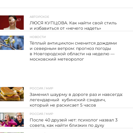
АВТОРСКОЕ
67
ЛЮСЯ КУПЦОВА. Как найти свой стиль
и избавиться от «нечего надеть»
НОВОСТИ
83
Тёплый антициклон сменится дождями
и северным ветром: прогноз погоды
в Новгородской области на неделю —
московский метеоролог
РОССИЯ / МИР
7
Заменил шаурму в дороге раз и навсегда:
легендарный кубинский сэндвич,
который не раскисает 5 часов
РОССИЯ / МИР
5
После 40 друзей нет: психолог назвал 3
совета, как найти близких по духу