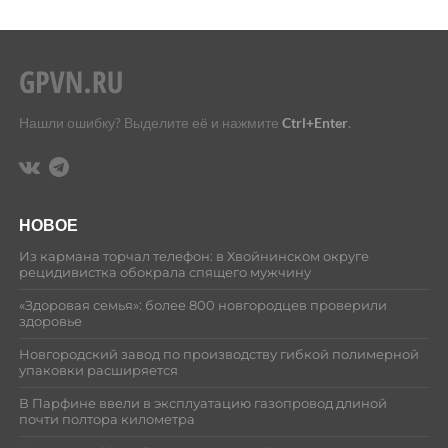
Нашли ошибку? Выделите её и нажмите
Ctrl+Enter
.
НОВОЕ
Из кармана торчал телефон: в Хвойнинском округе
рецидивистка обокрала спящего мужчину
«Здоровая семья»: более 800 новгородцев проверили
здоровье
Новгородский завод по производству гибкой полимерной
упаковки расширяется
В Парфине ввели в эксплуатацию газопровод длиной
почти полтора километра