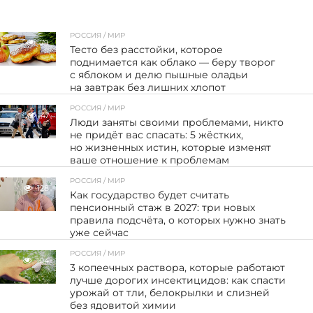
РОССИЯ / МИР
79
Тесто без расстойки, которое
поднимается как облако — беру творог
с яблоком и делю пышные оладьи
на завтрак без лишних хлопот
РОССИЯ / МИР
47
Люди заняты своими проблемами, никто
не придёт вас спасать: 5 жёстких,
но жизненных истин, которые изменят
ваше отношение к проблемам
РОССИЯ / МИР
128
Как государство будет считать
пенсионный стаж в 2027: три новых
правила подсчёта, о которых нужно знать
уже сейчас
РОССИЯ / МИР
104
3 копеечных раствора, которые работают
лучше дорогих инсектицидов: как спасти
урожай от тли, белокрылки и слизней
без ядовитой химии