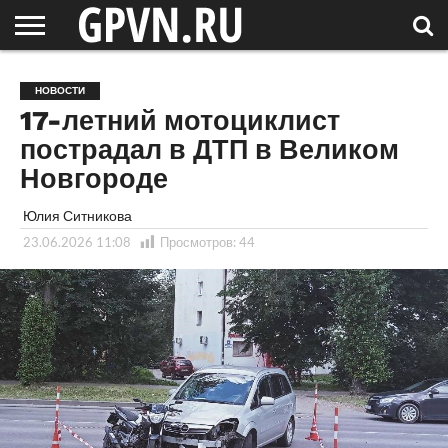
НОВГОРОДСКАЯ
ОБЛАСТЬ
НОВОСТИ
РОССИЯ
СПЕЦПРОЕКТЫ
БЛОГ
СТАТЬИ
ФОТОРЕПОРТАЖИ
ИНТЕРВЬЮ
ОБЪЕКТЫ
ПОДБОРКИ
НОВОСТИ
СОСЕДЕЙ
/ МИР
17-летний мотоциклист
пострадал в ДТП в Великом
Новгороде
Юлия Ситникова
23.06.2026 11:08
Просмотров:
44