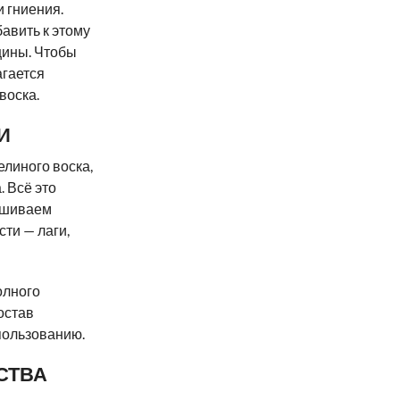
 гниения.
бавить к этому
щины. Чтобы
агается
воска.
И
елиного воска,
. Всё это
ешиваем
ти — лаги,
олного
остав
спользованию.
СТВА