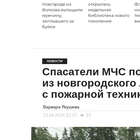
Новгороде из
открылась
Фл
Волхова вытащили
модельная
но
мужчину,
библиотека нового
те
заплывшего за
поколения
вы
буйки
НОВОСТИ
Спасатели МЧС п
из новгородского
с пожарной техни
Варвара Якушева
21.06.2026 22:17
33