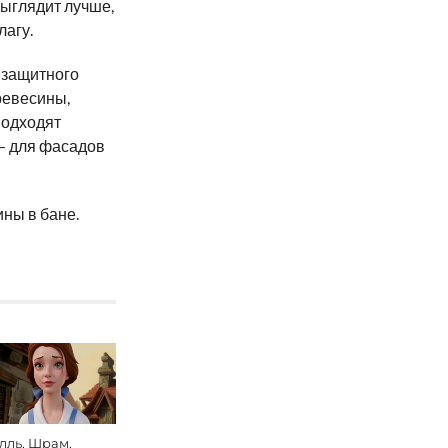
выглядит лучше,
лагу.
 защитного
ревесины,
подходят
 — для фасадов
ны в бане.
лль, Шрам,