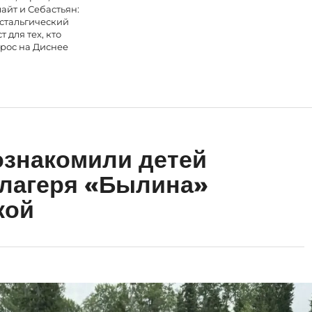
айт и Себастьян:
стальгический
ст для тех, кто
рос на Диснее
ознакомили детей
 лагеря «Былина»
кой