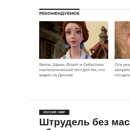
РЕКОМЕНДУЕМОЕ
Белль, Шрам, Флайт и Себастьян:
Оса уку
ностальгический тест для тех, кто
запрети
вырос на Диснее
что дел
РОССИЯ / МИР
Штрудель без масл