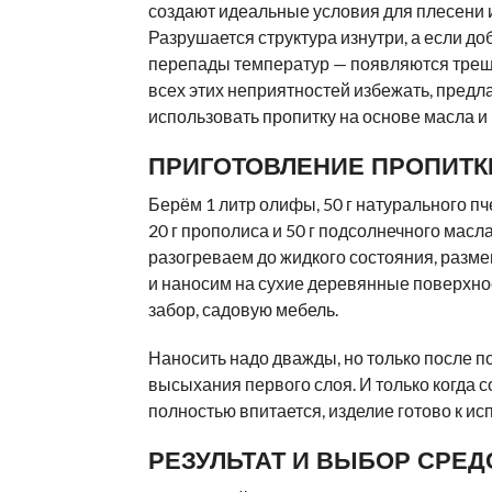
создают идеальные условия для плесени и
Разрушается структура изнутри, а если до
перепады температур — появляются тре
всех этих неприятностей избежать, предл
использовать пропитку на основе масла и 
ПРИГОТОВЛЕНИЕ ПРОПИТК
Берём 1 литр олифы, 50 г натурального пч
20 г прополиса и 50 г подсолнечного масла
разогреваем до жидкого состояния, разм
и наносим на сухие деревянные поверхнос
забор, садовую мебель.
Наносить надо дважды, но только после п
высыхания первого слоя. И только когда с
полностью впитается, изделие готово к и
РЕЗУЛЬТАТ И ВЫБОР СРЕД