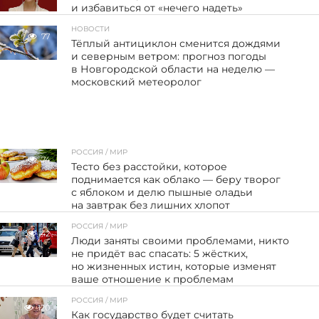
и избавиться от «нечего надеть»
НОВОСТИ
77
Тёплый антициклон сменится дождями
и северным ветром: прогноз погоды
в Новгородской области на неделю —
московский метеоролог
РОССИЯ / МИР
74
Тесто без расстойки, которое
поднимается как облако — беру творог
с яблоком и делю пышные оладьи
на завтрак без лишних хлопот
РОССИЯ / МИР
42
Люди заняты своими проблемами, никто
не придёт вас спасать: 5 жёстких,
но жизненных истин, которые изменят
ваше отношение к проблемам
РОССИЯ / МИР
120
Как государство будет считать