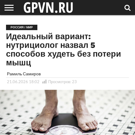
НОВГОРОДСКАЯ
ОБЛАСТЬ
НОВОСТИ
РОССИЯ
СПЕЦПРОЕКТЫ
БЛОГ
СТАТЬИ
ФОТОРЕПОРТАЖИ
ИНТЕРВЬЮ
ОБЪЕКТЫ
ПОДБОРКИ
РОССИЯ / МИР
СОСЕДЕЙ
/ МИР
Идеальный вариант:
нутрициолог назвал 5
способов худеть без потери
мышц
Рамиль Самиров
21.06.2026 18:02
Просмотров:
23