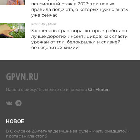
пенсионный стаж в 2027: три новых
правила подсчёта, о которых нужно знать
уже сейчас
РОССИЯ / МИР
98
3 копеечных раствора, которые работают
лучше дорогих инсектицидов: как спасти
урожай от тли, белокрылки и слизней
без ядовитой химии
Нашли ошибку? Выделите её и нажмите
Ctrl+Enter
.
НОВОЕ
В Окуловке 26-летняя девушка за рулём «четырнадцатой»
протаранила столб