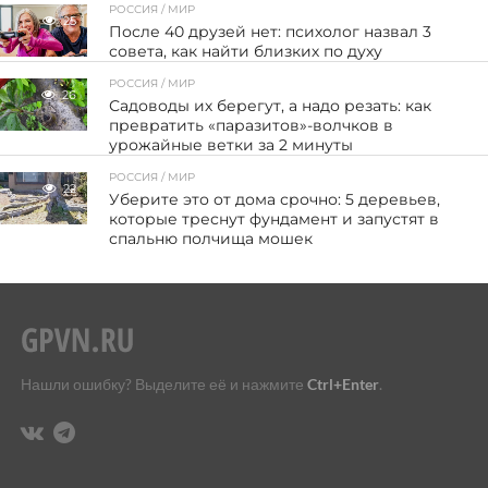
РОССИЯ / МИР
25
После 40 друзей нет: психолог назвал 3
совета, как найти близких по духу
РОССИЯ / МИР
26
Садоводы их берегут, а надо резать: как
превратить «паразитов»-волчков в
урожайные ветки за 2 минуты
РОССИЯ / МИР
22
Уберите это от дома срочно: 5 деревьев,
которые треснут фундамент и запустят в
спальню полчища мошек
Нашли ошибку? Выделите её и нажмите
Ctrl+Enter
.