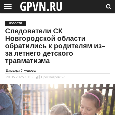
НОВГОРОДСКАЯ
ОБЛАСТЬ
НОВОСТИ
РОССИЯ
СПЕЦПРОЕКТЫ
БЛОГ
СТАТЬИ
ФОТОРЕПОРТАЖИ
ИНТЕРВЬЮ
ОБЪЕКТЫ
ПОДБОРКИ
НОВОСТИ
СОСЕДЕЙ
/ МИР
Следователи СК
Новгородской области
обратились к родителям из-
за летнего детского
травматизма
Варвара Якушева
20.06.2026 10:39
Просмотров:
26