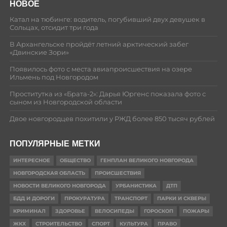
НОВОЕ
Катал на тюбинге: водитель, погубивший двух девушек в
Сольцах, отсидит три года
В Архангельске пройдёт летний арктический забег
«Двинские Зори»
Появилось фото с места авиапроисшествия на озере
Ильмень под Новгородом
Проститутка из «Брата-2»: Дарья Юргенс показала фото с
сыном из Новгородской области
Двое новгородцев похитили у РЖД более 850 тысяч рублей
ПОПУЛЯРНЫЕ МЕТКИ
ИНТЕРЕСНОЕ
ОБЩЕСТВО
ГЕНПЛАН ВЕЛИКОГО НОВГОРОДА
НОВГОРОДСКАЯ ОБЛАСТЬ
ПРОИСШЕСТВИЯ
НОВОСТИ ВЕЛИКОГО НОВГОРОДА
УРБАНИСТИКА
ДТП
БДД И ДОРОГИ
ПРОКУРАТУРА
ТРАНСПОРТ
ПАРКИ И СКВЕРЫ
КРИМИНАЛ
ЗДОРОВЬЕ
ВЕЛОСИПЕДЫ
ГОРОСКОП
ПОЖАРЫ
ЖКХ
СТРОИТЕЛЬСТВО
СПОРТ
КУЛЬТУРА
ПРАВО