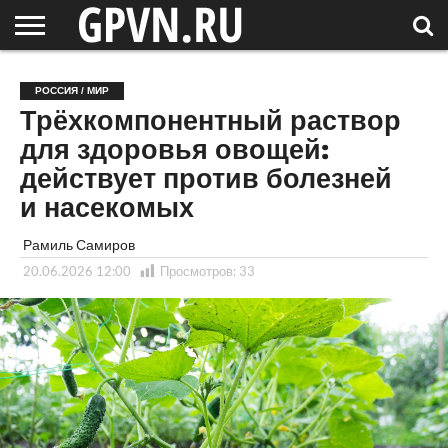
НОВГОРОДСКАЯ
ОБЛАСТЬ
НОВОСТИ
РОССИЯ
СПЕЦПРОЕКТЫ
БЛОГ
СТАТЬИ
ФОТОРЕПОРТАЖИ
ИНТЕРВЬЮ
ОБЪЕКТЫ
ПОДБОРКИ
РОССИЯ / МИР
СОСЕДЕЙ
/ МИР
Трёхкомпонентный раствор
для здоровья овощей:
действует против болезней
и насекомых
Рамиль Самиров
20.06.2026 12:00
Просмотров:
33