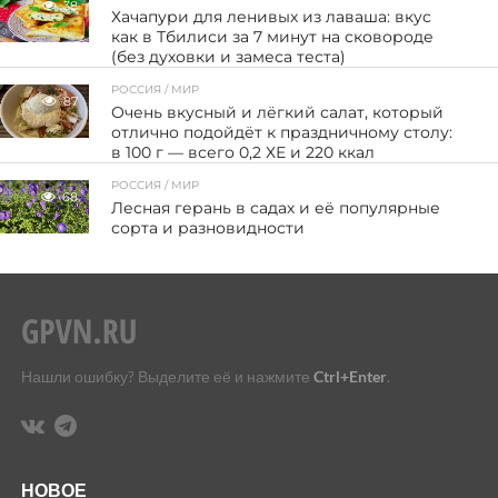
38
Хачапури для ленивых из лаваша: вкус
как в Тбилиси за 7 минут на сковороде
(без духовки и замеса теста)
РОССИЯ / МИР
87
Очень вкусный и лёгкий салат, который
отлично подойдёт к праздничному столу:
в 100 г — всего 0,2 ХЕ и 220 ккал
РОССИЯ / МИР
68
Лесная герань в садах и её популярные
сорта и разновидности
Нашли ошибку? Выделите её и нажмите
Ctrl+Enter
.
НОВОЕ