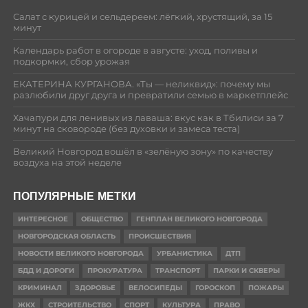
Салат с курицей и сельдереем: лёгкий, хрустящий, за 15
минут
Календарь работ в огороде в августе: уход, поливы и
подкормки, сбор урожая
ЕКАТЕРИНА КУРГАНОВА. «Ты — неликвид»: почему мы
разлюбили друг друга и превратили семью в маркетплейс
Хачапури для ленивых из лаваша: вкус как в Тбилиси за 7
минут на сковороде (без духовки и замеса теста)
Великий Новгород вошёл в «зелёную зону» по качеству
воздуха на этой неделе
ПОПУЛЯРНЫЕ МЕТКИ
ИНТЕРЕСНОЕ
ОБЩЕСТВО
ГЕНПЛАН ВЕЛИКОГО НОВГОРОДА
НОВГОРОДСКАЯ ОБЛАСТЬ
ПРОИСШЕСТВИЯ
НОВОСТИ ВЕЛИКОГО НОВГОРОДА
УРБАНИСТИКА
ДТП
БДД И ДОРОГИ
ПРОКУРАТУРА
ТРАНСПОРТ
ПАРКИ И СКВЕРЫ
КРИМИНАЛ
ЗДОРОВЬЕ
ВЕЛОСИПЕДЫ
ГОРОСКОП
ПОЖАРЫ
ЖКХ
СТРОИТЕЛЬСТВО
СПОРТ
КУЛЬТУРА
ПРАВО