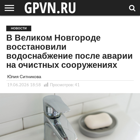
НОВГОРОДСКАЯ
ОБЛАСТЬ
НОВОСТИ
РОССИЯ
СПЕЦПРОЕКТЫ
БЛОГ
СТАТЬИ
ФОТОРЕПОРТАЖИ
ИНТЕРВЬЮ
ОБЪЕКТЫ
ПОДБОРКИ
НОВОСТИ
СОСЕДЕЙ
/ МИР
В Великом Новгороде
восстановили
водоснабжение после аварии
на очистных сооружениях
Юлия Ситникова
19.06.2026 18:58
Просмотров:
41