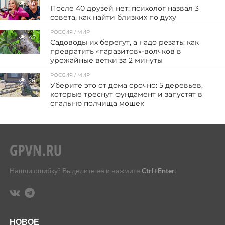
36
После 40 друзей нет: психолог назвал 3
совета, как найти близких по духу
РОССИЯ / МИР
45
Садоводы их берегут, а надо резать: как
превратить «паразитов»-волчков в
урожайные ветки за 2 минуты
РОССИЯ / МИР
26
Уберите это от дома срочно: 5 деревьев,
которые треснут фундамент и запустят в
спальню полчища мошек
Нашли ошибку? Выделите её и нажмите
Ctrl+Enter
.
НОВОЕ