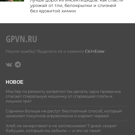
лучше дорогих инсектицидов: как спасти
урожай от тли, белокрылки и слизней
без ядовитой химии
Нашли ошибку? Выделите её и нажмите
Ctrl+Enter
.
НОВОЕ
Мастер по ремонту запретил так делать: одна привычка
спасает стиральную машинку от сгоревшей платы и
лишних трат
Сорняки больше не растут: бесплатный способ, который
заменяет покупное агроволокно и кормит червей
Хлеб не зачерствеет и не заплесневеет 7 дней: секрет
бабушек, который мы забыли — и это не пакет