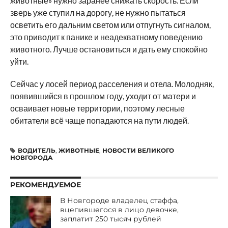
животные» нужно заранее снижать скорость. Если
зверь уже ступил на дорогу, не нужно пытаться
осветить его дальним светом или отпугнуть сигналом,
это приводит к панике и неадекватному поведению
животного. Лучше остановиться и дать ему спокойно
уйти.
Сейчас у лосей период расселения и отела. Молодняк,
появившийся в прошлом году, уходит от матери и
осваивает новые территории, поэтому лесные
обитатели всё чаще попадаются на пути людей.
ВОДИТЕЛЬ
,
ЖИВОТНЫЕ
,
НОВОСТИ ВЕЛИКОГО
НОВГОРОДА
РЕКОМЕНДУЕМОЕ
В Новгороде владелец стаффа,
вцепившегося в лицо девочке,
заплатит 250 тысяч рублей