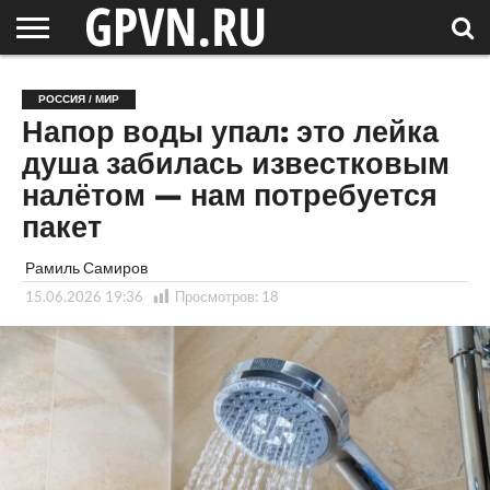
НОВГОРОДСКАЯ
ОБЛАСТЬ
НОВОСТИ
РОССИЯ
СПЕЦПРОЕКТЫ
БЛОГ
СТАТЬИ
ФОТОРЕПОРТАЖИ
ИНТЕРВЬЮ
ОБЪЕКТЫ
ПОДБОРКИ
РОССИЯ / МИР
СОСЕДЕЙ
/ МИР
Напор воды упал: это лейка
душа забилась известковым
налётом — нам потребуется
пакет
Рамиль Самиров
15.06.2026 19:36
Просмотров:
18