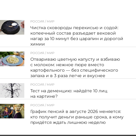
РОССИЯ / МИР
20
Чистка сковороды перекисью и содой:
копеечный состав разъедает вековой
нагар за 10 минут без царапин и дорогой
химии
РОССИЯ / МИР
18
Отвариваю цветную капусту и взбиваю
с молоком: нежное пюре вместо
картофельного — без специфического
запаха и в 3 раза легче и вкуснее
РОССИЯ / МИР
26
Тест на деменцию: найдёте 10 лиц
на картине?
РОССИЯ / МИР
272
График пенсий в августе 2026 меняется:
кто получит деньги раньше срока, а кому
придётся ждать лишнюю неделю